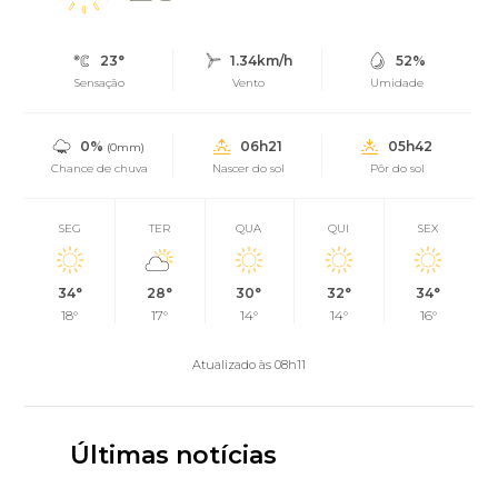
23°
1.34km/h
52%
Sensação
Vento
Umidade
0%
06h21
05h42
(0mm)
Chance de chuva
Nascer do sol
Pôr do sol
SEG
TER
QUA
QUI
SEX
34°
28°
30°
32°
34°
18°
17°
14°
14°
16°
Atualizado às 08h11
Últimas notícias