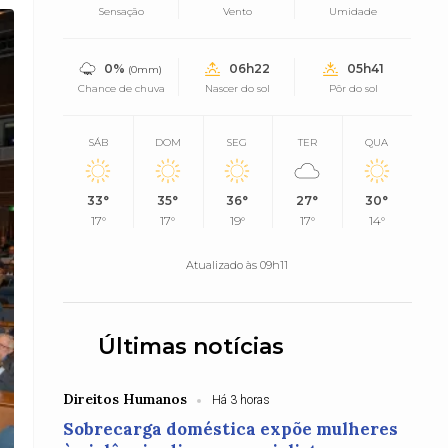
Sensação
Vento
Umidade
0%
06h22
05h41
(0mm)
Chance de chuva
Nascer do sol
Pôr do sol
SÁB
DOM
SEG
TER
QUA
33°
35°
36°
27°
30°
17°
17°
19°
17°
14°
Atualizado às 09h11
Últimas notícias
Direitos Humanos
Há 3 horas
Sobrecarga doméstica expõe mulheres