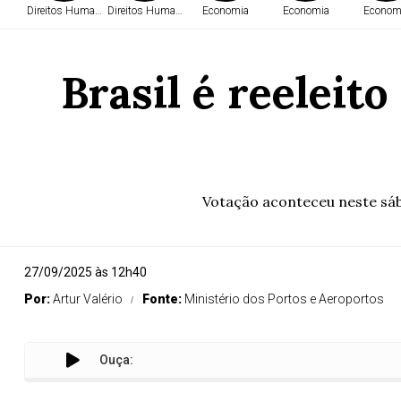
Direitos Humanos
Direitos Humanos
Economia
Economia
Econom
Brasil é reeleit
Votação aconteceu neste sába
27/09/2025 às 12h40
Por:
Artur Valério
Fonte:
Ministério dos Portos e Aeroportos
Ouça:
Bras