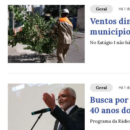
Geral
Há 1 di
Ventos di
município 
No Estágio 1 não h
Geral
Há 1 di
Busca por
40 anos do
Programa da Rádio 