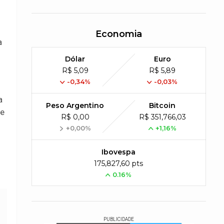
Economia
a
Dólar
Euro
R$ 5,09
R$ 5,89
-0,34%
-0,03%
a
Peso Argentino
Bitcoin
ue
R$ 0,00
R$ 351,766,03
+0,00%
+1,16%
Ibovespa
175,827,60 pts
0.16%
PUBLICIDADE