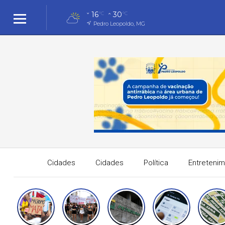
16
30
°C
°C
Pedro Leopoldo, MG
Cidades
Cidades
Política
Entreteni