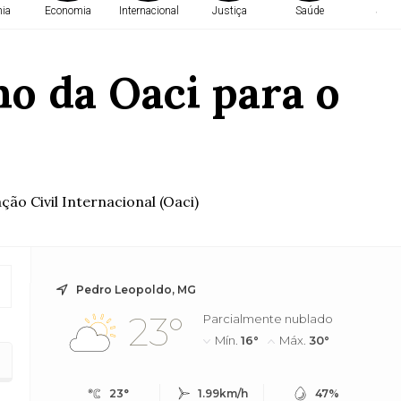
ia
Economia
Internacional
Justiça
Saúde
Saúd
ho da Oaci para o
ão Civil Internacional (Oaci)
Pedro Leopoldo, MG
23°
Parcialmente nublado
Mín.
16°
Máx.
30°
23°
1.99km/h
47%