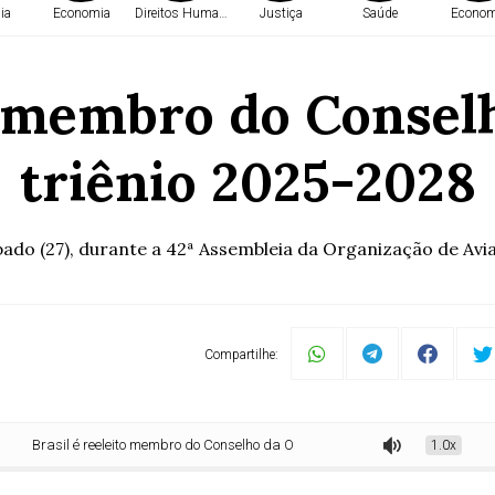
ia
Economia
Direitos Humanos
Justiça
Saúde
Econom
o membro do Consel
triênio 2025-2028
do (27), durante a 42ª Assembleia da Organização de Aviaç
Compartilhe:
il é reeleito membro do Conselho da Oaci para o triênio 2025-2028
1.0x