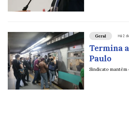
Geral
Há 2 d
Termina a
Paulo
Sindicato mantém 