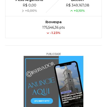
R$ 0,00
R$ 349,167,08
+0,00%
+0,10%
Ibovespa
175,546,36 pts
-1.23%
PUBLICIDADE