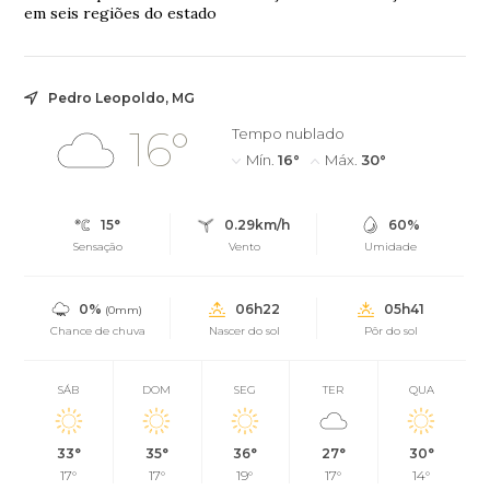
em seis regiões do estado
Pedro Leopoldo, MG
16°
Tempo nublado
Mín.
16°
Máx.
30°
15°
0.29km/h
60%
Sensação
Vento
Umidade
0%
06h22
05h41
(0mm)
Chance de chuva
Nascer do sol
Pôr do sol
SÁB
DOM
SEG
TER
QUA
33°
35°
36°
27°
30°
17°
17°
19°
17°
14°