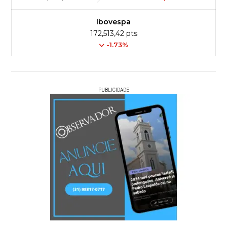
Ibovespa
172,513,42 pts
-1.73%
PUBLICIDADE