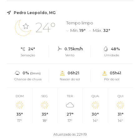
Pedro Leopoldo, MG
24°
Tempo limpo
Mín.
19°
Máx.
32°
24°
0.75km/h
48%
Sensação
Vento
Umidade
0%
06h21
05h41
(0mm)
Chance de chuva
Nascer do sol
Pôr do sol
DOM
SEG
TER
QUA
QUI
35°
35°
27°
30°
31°
17°
18°
17°
14°
14°
Atualizado às 22h19