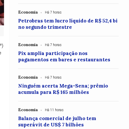
Economia
Há 7 horas
Petrobras tem lucro líquido de R$ 52,4 bi
no segundo trimestre
Economia
º)
Há 7 horas
e
Pix amplia participação nos
pagamentos em bares e restaurantes
Economia
Há 7 horas
Ninguém acerta Mega-Sena; prêmio
acumula para R$ 165 milhões
Economia
Há 11 horas
Balança comercial de julho tem
superávit de US$ 7 bilhões