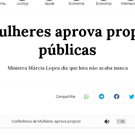
Humanos
Justiça
Saúde
Economia
Economia
Internaci
lheres aprova prop
públicas
Ministra Márcia Lopes diz que luta não acaba nunca
Compartilhe:
nferência de Mulheres aprova propostas de políticas públicas
1.0x