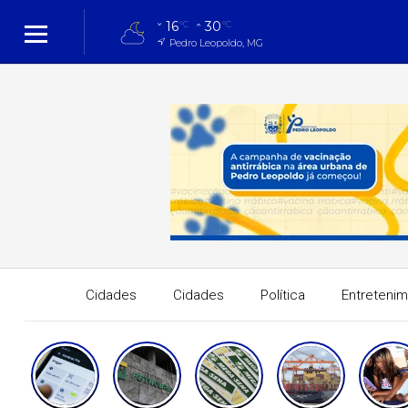
16
30
°C
°C
Pedro Leopoldo, MG
Cidades
Cidades
Política
Entreteni