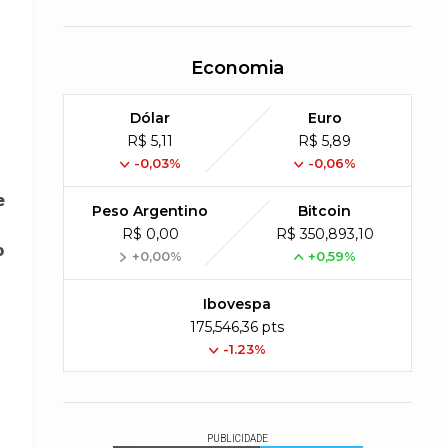
Economia
Dólar
Euro
R$ 5,11
R$ 5,89
-0,03%
-0,06%
e
Peso Argentino
Bitcoin
R$ 0,00
R$ 350,893,10
o
+0,00%
+0,59%
Ibovespa
175,546,36 pts
-1.23%
PUBLICIDADE