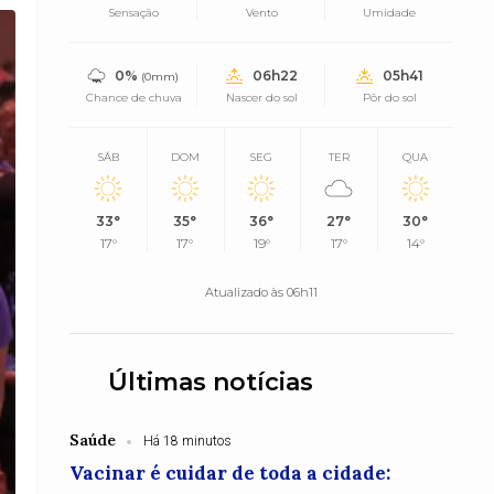
Sensação
Vento
Umidade
0%
06h22
05h41
(0mm)
Chance de chuva
Nascer do sol
Pôr do sol
SÁB
DOM
SEG
TER
QUA
33°
35°
36°
27°
30°
17°
17°
19°
17°
14°
Atualizado às 06h11
Últimas notícias
Saúde
Há 18 minutos
Vacinar é cuidar de toda a cidade: