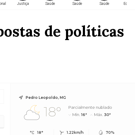
onal
Justiça
Saúde
Saúde
Saúde
Econo
ostas de políticas
Pedro Leopoldo, MG
18°
Parcialmente nublado
Mín.
16°
Máx.
30°
18°
1.22km/h
70%