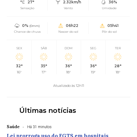
27°
2.32km/h
36%
Sensação
Vento
Umidade
0%
06h22
05h41
(0mm)
Chance de chuva
Nascer do sol
Pôr do sol
SEX
SÁB
DOM
SEG
TER
32°
35°
36°
36°
28°
16°
17°
18°
19°
18°
Atualizado às 12h11
Últimas notícias
Saúde
Há 31 minutos
Lei prorroga uso do FGTS em hospitais