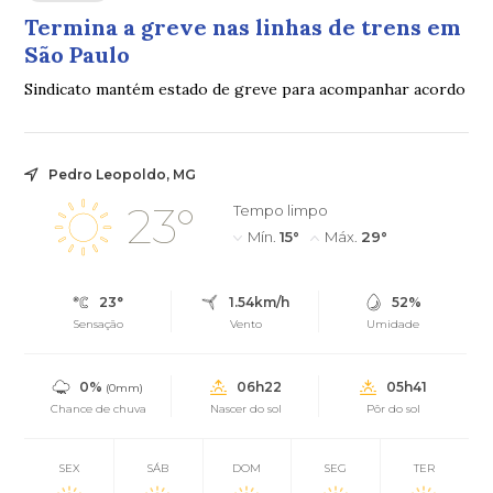
Termina a greve nas linhas de trens em
São Paulo
Sindicato mantém estado de greve para acompanhar acordo
Pedro Leopoldo, MG
23°
Tempo limpo
Mín.
15°
Máx.
29°
23°
1.54km/h
52%
Sensação
Vento
Umidade
0%
06h22
05h41
(0mm)
Chance de chuva
Nascer do sol
Pôr do sol
SEX
SÁB
DOM
SEG
TER