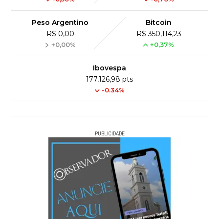
Peso Argentino
Bitcoin
R$ 0,00
R$ 350,114,23
+0,00%
+0,37%
Ibovespa
177,126,98 pts
-0.34%
PUBLICIDADE