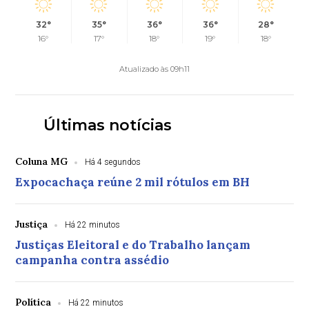
32°
35°
36°
36°
28°
16°
17°
18°
19°
18°
Atualizado às 09h11
Últimas notícias
Coluna MG
Há 4 segundos
Expocachaça reúne 2 mil rótulos em BH
Justiça
Há 22 minutos
Justiças Eleitoral e do Trabalho lançam
campanha contra assédio
Política
Há 22 minutos