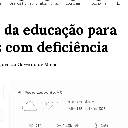
a
Direitos Humanos
Direitos Humanos
Economia
Economia
Econo
 da educação para
s com deficiência
ações do Governo de Minas
Pedro Leopoldo, MG
22°
Tempo nublado
Mín.
16°
Máx.
30°
 com deficiência
21°
1.43km/h
44%