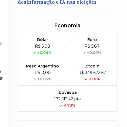
desinformação e IA nas eleições
Economia
Dólar
Euro
e
R$ 5,08
R$ 5,87
+0,04%
+0,00%
Peso Argentino
Bitcoin
e
R$ 0,00
R$ 349,672,67
ir
+0,00%
-0,11%
Ibovespa
172,513,42 pts
-1.73%