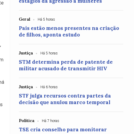
estágios da agressão a mulheres
te
Geral
Há 5 horas
Pais estão menos presentes na criação
de filhos, aponta estudo
,
Justiça
Há 5 horas
ém
STM determina perda de patente de
militar acusado de transmitir HIV
há
Justiça
Há 6 horas
STF julga recursos contra partes da
decisão que anulou marco temporal
is
Política
Há 7 horas
TSE cria conselho para monitorar