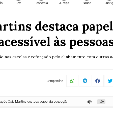
ão
Geral
Economia
Justiça
Saúde
Justiç
rtins destaca papel
cessível às pessoa
 nas escolas é reforçado pelo alinhamento com outras 
Compartilhe:
Martins destaca papel da educação para um futuro mais acessível às pessoas
1.0x