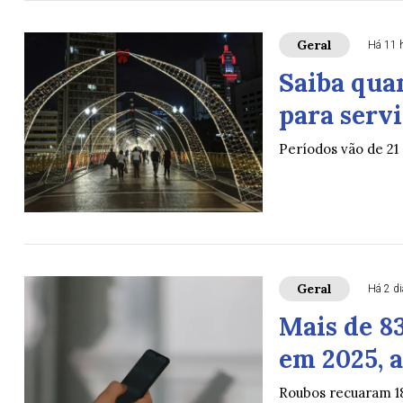
Geral
Há 11 
Saiba quan
para serv
Períodos vão de 21 
Geral
Há 2 d
Mais de 8
em 2025, a
Roubos recuaram 1