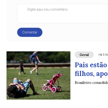
Comentar
Geral
Há 5 h
Pais estã
filhos, ap
Brasileiro consolid