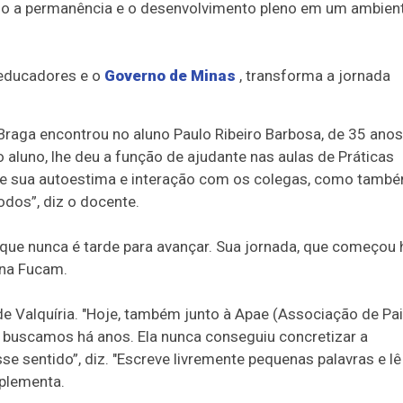
ndo a permanência e o desenvolvimento pleno em um ambien
 educadores e o
Governo de Minas
, transforma a jornada
 Braga encontrou no aluno Paulo Ribeiro Barbosa, de 35 anos
o aluno, lhe deu a função de ajudante nas aulas de Práticas
lece sua autoestima e interação com os colegas, como tamb
dos”, diz o docente.
a que nunca é tarde para avançar. Sua jornada, que começou 
 na Fucam.
de Valquíria. "Hoje, também junto à Apae (Associação de Pa
 buscamos há anos. Ela nunca conseguiu concretizar a
se sentido”, diz. "Escreve livremente pequenas palavras e lê
plementa.