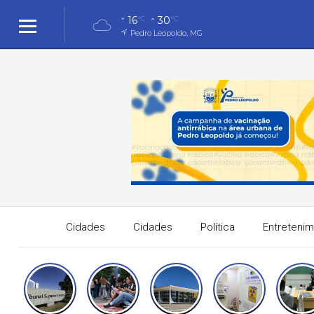
16
30
°C
°C
Pedro Leopoldo, MG
Cidades
Cidades
Política
Entreteni