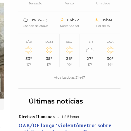
Sensação
Vento
Umidade
0%
06h22
05h41
(0mm)
Chance de chuva
Nascer do sol
Pôr do sol
SÁB
DOM
SEG
TER
QUA
33°
35°
36°
27°
30°
17°
17°
19°
17°
14°
Atualizado às 21h47
Últimas notícias
Direitos Humanos
Há 5 horas
OAB/DF lança "violentômetro" sobre
a