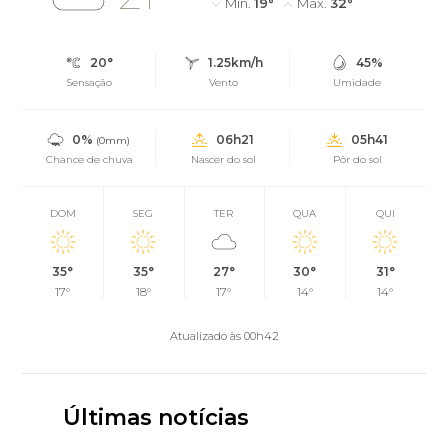
Mín.
19°
Máx.
32°
20°
1.25km/h
45%
Sensação
Vento
Umidade
0%
06h21
05h41
(0mm)
Chance de chuva
Nascer do sol
Pôr do sol
DOM
SEG
TER
QUA
QUI
35°
35°
27°
30°
31°
17°
18°
17°
14°
14°
Atualizado às 00h42
Últimas notícias