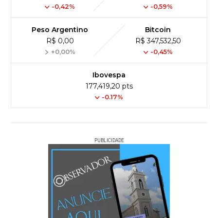
-0,42%
-0,59%
Peso Argentino
Bitcoin
R$ 0,00
R$ 347,532,50
+0,00%
-0,45%
Ibovespa
177,419,20 pts
-0.17%
PUBLICIDADE