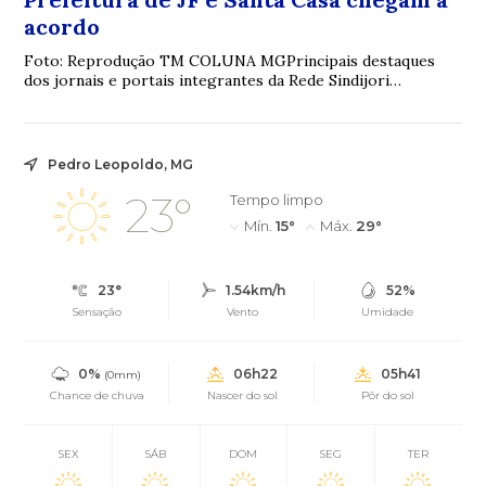
acordo
Foto: Reprodução TM COLUNA MGPrincipais destaques
dos jornais e portais integrantes da Rede Sindijori
MGwww.sindijorimg.com.br Prefeitura de JF e...
Pedro Leopoldo, MG
23°
Tempo limpo
Mín.
15°
Máx.
29°
23°
1.54km/h
52%
Sensação
Vento
Umidade
0%
06h22
05h41
(0mm)
Chance de chuva
Nascer do sol
Pôr do sol
SEX
SÁB
DOM
SEG
TER