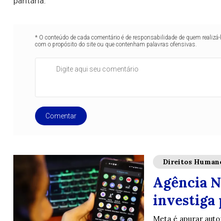
paritária.
* O conteúdo de cada comentário é de responsabilidade de quem realizá-
com o propósito do site ou que contenham palavras ofensivas.
Comentar
Direitos Human
Agência N
investiga
Meta é apurar auto