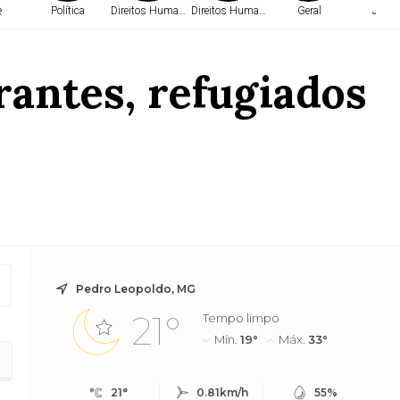
e
Política
Direitos Humanos
Direitos Humanos
Geral
Justi
grantes, refugiados
Pedro Leopoldo, MG
21°
Tempo limpo
Mín.
19°
Máx.
33°
21°
0.81km/h
55%