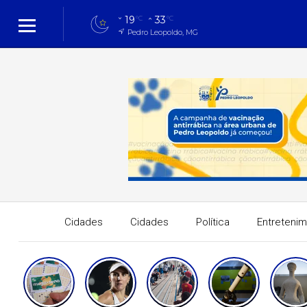
19
33
°C
°C
Pedro Leopoldo, MG
Cidades
Cidades
Política
Entreteni