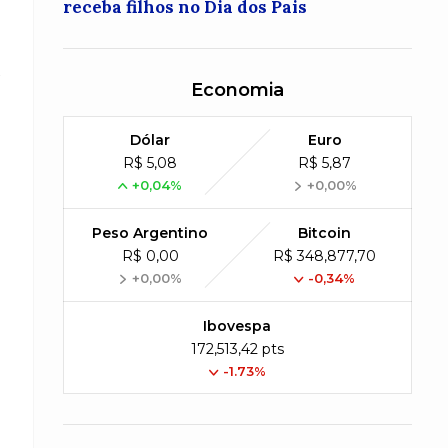
receba filhos no Dia dos Pais
a
Economia
Dólar
Euro
R$ 5,08
R$ 5,87
+0,04%
+0,00%
Peso Argentino
Bitcoin
R$ 0,00
R$ 348,877,70
+0,00%
-0,34%
Ibovespa
172,513,42 pts
-1.73%