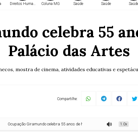
a
Direitos Humanos
Coluna MG
Saúde
Saúde
Saúd
ndo celebra 55 ano
Palácio das Artes
ecos, mostra de cinema, atividades educativas e espetácul
Compartilhe:
pação Giramundo celebra 55 anos de história no Palácio das Artes
1.0x