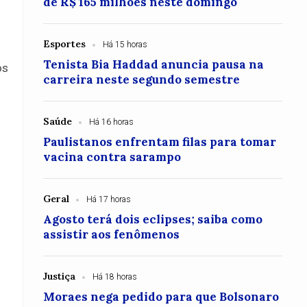
de R$ 165 milhões neste domingo
Esportes
Há 15 horas
Tenista Bia Haddad anuncia pausa na
os
carreira neste segundo semestre
Saúde
Há 16 horas
Paulistanos enfrentam filas para tomar
vacina contra sarampo
Geral
Há 17 horas
Agosto terá dois eclipses; saiba como
assistir aos fenômenos
Justiça
Há 18 horas
Moraes nega pedido para que Bolsonaro