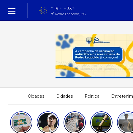
19
33
°C
°C
Pedro Leopoldo, MG
Cidades
Cidades
Política
Entreteni