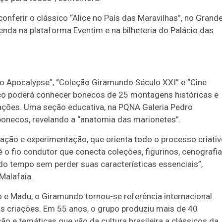
nferir o clássico “Alice no País das Maravilhas”, no Grand
enda na plataforma Eventim e na bilheteria do Palácio das
ro Apocalypse”, “Coleção Giramundo Século XXI” e “Cine
ico poderá conhecer bonecos de 25 montagens históricas e
ações. Uma seção educativa, na PQNA Galeria Pedro
onecos, revelando a “anatomia das marionetes”.
tação e experimentação, que orienta todo o processo criati
o fio condutor que conecta coleções, figurinos, cenografia
do tempo sem perder suas características essenciais”,
 Malafaia.
e Madu, o Giramundo tornou-se referência internacional
uas criações. Em 55 anos, o grupo produziu mais de 40
o e temáticas que vão da cultura brasileira a clássicos da