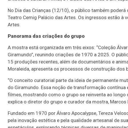
No Dia das Crianças (12/10), o público também poderá co
Teatro Cemig Palácio das Artes. Os ingressos estão à v
Artes.
Panorama das criações do grupo
A mostra está organizada em três eixos: “Coleção Álva
Giramundo”, reunindo criações de 1970 a 2025. O públ
15 produções recentes, além de documentários e anim
Moraleida, apresenta os processos de construção dos b
“O conceito curatorial parte da ideia de permanente mu
do Giramundo. Essa noção de transformação contínua é 
filmes, mostrando como o grupo se reinventa ao longo 
explica o diretor do grupo e curador da mostra, Marcos
Fundado em 1970 por Álvaro Apocalypse, Tereza Veloso 
pela inovação estética e pela qualidade artesanal de s
espetáculos, explorando técnicas diversas de manipulaçã