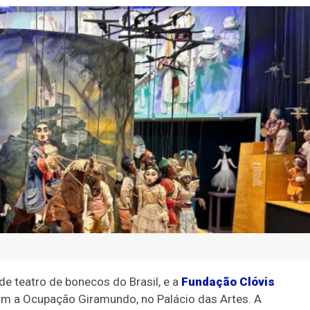
 teatro de bonecos do Brasil, e a
Fundação Clóvis
 a Ocupação Giramundo, no Palácio das Artes. A