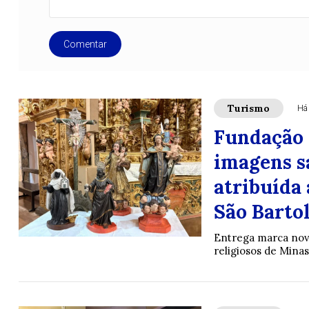
Comentar
Turismo
Há
Fundação 
imagens s
atribuída
São Barto
Entrega marca nova
religiosos de Mina