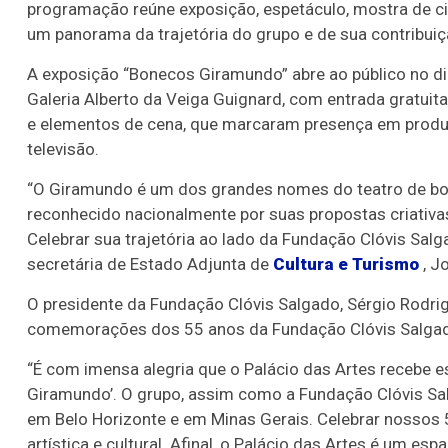
programação reúne exposição, espetáculo, mostra de ci
um panorama da trajetória do grupo e de sua contribuição
A exposição “Bonecos Giramundo” abre ao público no d
Galeria Alberto da Veiga Guignard, com entrada gratuit
e elementos de cena, que marcaram presença em produç
televisão.
“O Giramundo é um dos grandes nomes do teatro de bo
reconhecido nacionalmente por suas propostas criativa
Celebrar sua trajetória ao lado da Fundação Clóvis Salga
secretária de Estado Adjunta de
Cultura e Turismo
, J
O presidente da Fundação Clóvis Salgado, Sérgio Rodrig
comemorações dos 55 anos da Fundação Clóvis Salgado
“É com imensa alegria que o Palácio das Artes recebe 
Giramundo’. O grupo, assim como a Fundação Clóvis Sal
em Belo Horizonte e em Minas Gerais. Celebrar nossos
artística e cultural. Afinal, o Palácio das Artes é um e