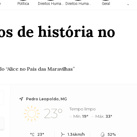
e
Política
Direitos Humanos
Direitos Humanos
Geral
Justi
s de história no
o “Alice no País das Maravilhas”
Pedro Leopoldo, MG
23°
Tempo limpo
Mín.
19°
Máx.
33°
23°
1.34km/h
52%