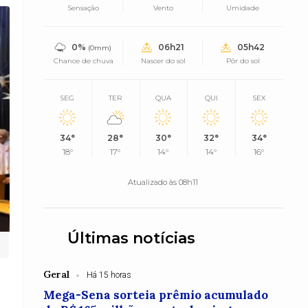
Sensação
Vento
Umidade
0%
06h21
05h42
(0mm)
Chance de chuva
Nascer do sol
Pôr do sol
SEG
TER
QUA
QUI
SEX
34°
28°
30°
32°
34°
18°
17°
14°
14°
16°
Atualizado às 08h11
Últimas notícias
Geral
Há 15 horas
Mega-Sena sorteia prêmio acumulado