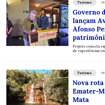
Turismo
Há
Governo d
lançam Av
Afonso Pe
patrimôni
Projeto conecta esp
de experiências ent
Turismo
Há
Nova rota
Emater-MG
Mata