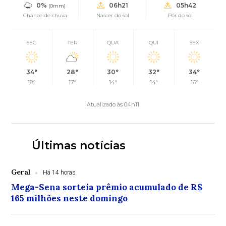
0%
06h21
05h42
(0mm)
Chance de chuva
Nascer do sol
Pôr do sol
SEG
TER
QUA
QUI
SEX
34°
28°
30°
32°
34°
18°
17°
14°
14°
16°
Atualizado às 04h11
Últimas notícias
Geral
Há 14 horas
Mega-Sena sorteia prêmio acumulado de R$
165 milhões neste domingo