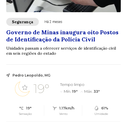
Segurança
Há 2 meses
Governo de Minas inaugura oito Postos
de Identificação da Polícia Civil
Unidades passam a oferecer serviços de identificação civil
em seis regiões do estado
Pedro Leopoldo, MG
19°
Tempo limpo
Mín.
19°
Máx.
33°
19°
1.17km/h
61%
Sensação
Vento
Umidade