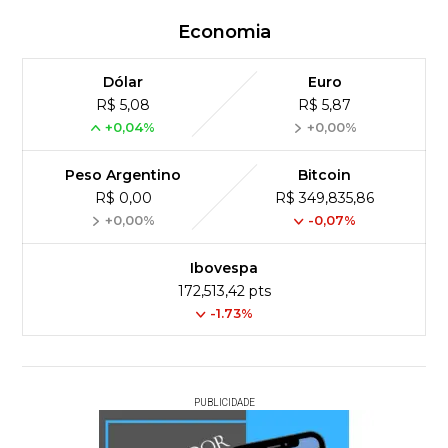
Economia
Dólar
Euro
R$ 5,08
R$ 5,87
+0,04%
+0,00%
Peso Argentino
Bitcoin
R$ 0,00
R$ 349,835,86
+0,00%
-0,07%
Ibovespa
172,513,42 pts
-1.73%
PUBLICIDADE