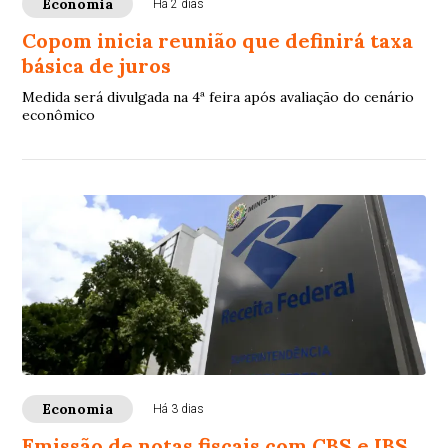
Economia
Há 2 dias
Copom inicia reunião que definirá taxa
básica de juros
Medida será divulgada na 4ª feira após avaliação do cenário
econômico
Economia
Há 3 dias
Emissão de notas fiscais com CBS e IBS