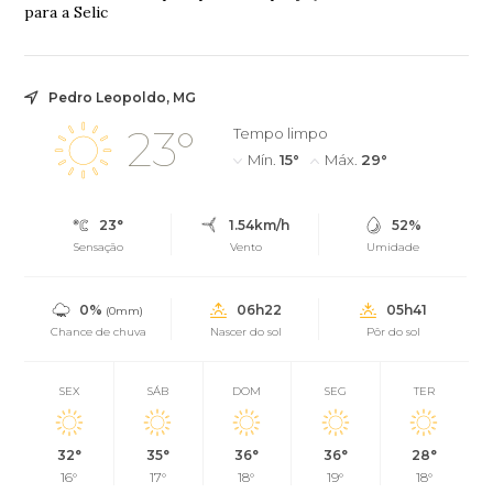
para a Selic
Pedro Leopoldo, MG
23°
Tempo limpo
Mín.
15°
Máx.
29°
23°
1.54km/h
52%
Sensação
Vento
Umidade
0%
06h22
05h41
(0mm)
Chance de chuva
Nascer do sol
Pôr do sol
SEX
SÁB
DOM
SEG
TER
32°
35°
36°
36°
28°
16°
17°
18°
19°
18°