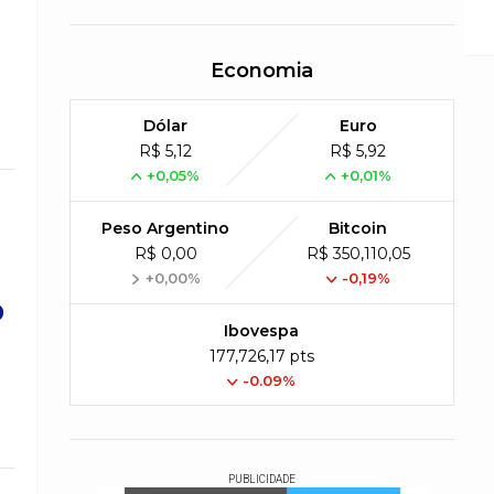
de 1.700 marmitas por dia
Economia
Dólar
Euro
R$ 5,12
R$ 5,92
+0,05%
+0,01%
Peso Argentino
Bitcoin
R$ 0,00
R$ 350,110,05
+0,00%
-0,19%
o
Ibovespa
177,726,17 pts
-0.09%
PUBLICIDADE