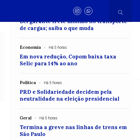
 o
Política
Há 4 horas
.
Lei garante frete mínimo no transporte
de cargas; saiba o que muda
Henrique
Dr.Henrique
Polícia
Acidente
Economia
Há 5 horas
Em nova redução, Copom baixa taxa
Selic para 14% ao ano
onal
Internacional
Política
Evento
Justiça
Gera
Política
Há 5 horas
PRD e Solidariedade decidem pela
nas forma mão de
neutralidade na eleição presidencial
ronômico
Geral
Há 5 horas
Termina a greve nas linhas de trens em
São Paulo