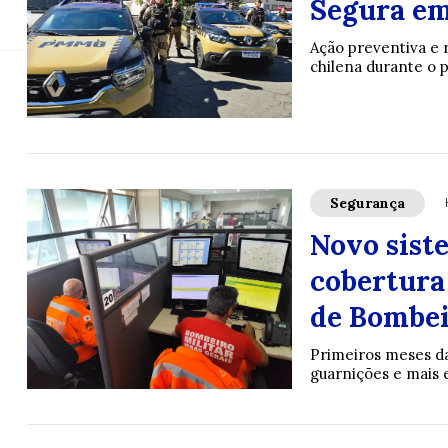
Projeto inaugurado ofere
Segura em
Ação preventiva e r
chilena durante o p
Segurança
Novo sist
cobertura
de Bombei
Primeiros meses da
guarnições e mais e