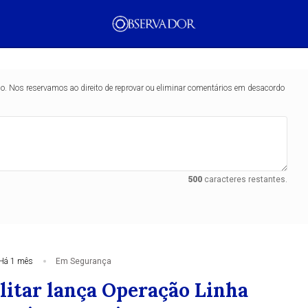
o Assolar e a parceria com a Eclypse Indústria e Comércio,
socialização e a capacitação profissional dos custodiados
mento
Tecnologia
Economia
Dom Walmor
Dr.
lo. Nos reservamos ao direito de reprovar ou eliminar comentários em desacordo
Justiça
Coluna MG
Geral
Justiça
Internaci
500
caracteres restantes.
no Presídio de Alfe
ra o mercado gast
Há 1 mês
Em Segurança
ilitar lança Operação Linha