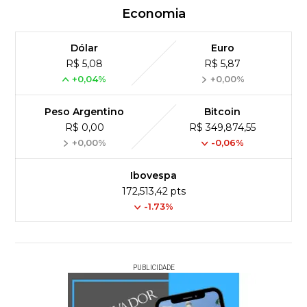
Economia
Dólar
Euro
R$ 5,08
R$ 5,87
+0,04%
+0,00%
Peso Argentino
Bitcoin
R$ 0,00
R$ 349,874,55
+0,00%
-0,06%
Ibovespa
172,513,42 pts
-1.73%
PUBLICIDADE