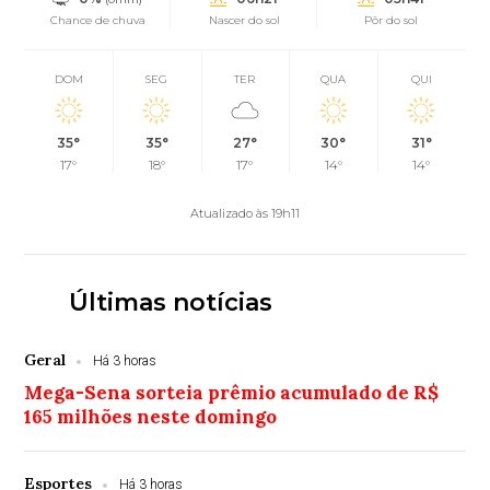
Chance de chuva
Nascer do sol
Pôr do sol
DOM
SEG
TER
QUA
QUI
35°
35°
27°
30°
31°
17°
18°
17°
14°
14°
Atualizado às 19h11
Últimas notícias
Geral
Há 3 horas
Mega-Sena sorteia prêmio acumulado de R$
165 milhões neste domingo
Esportes
Há 3 horas