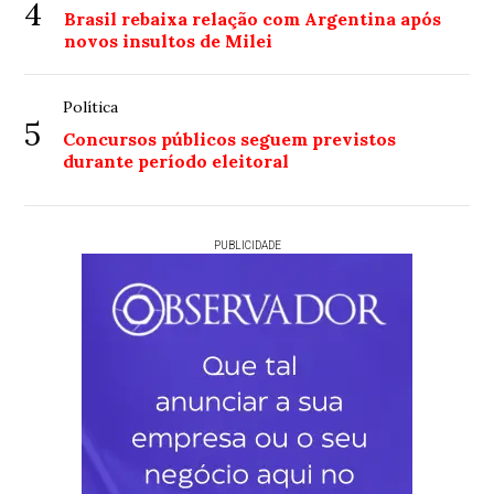
4
Brasil rebaixa relação com Argentina após
novos insultos de Milei
Política
5
Concursos públicos seguem previstos
durante período eleitoral
PUBLICIDADE