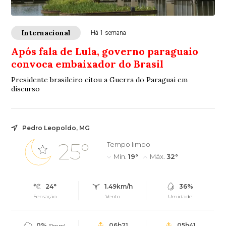
Internacional
Há 1 semana
Após fala de Lula, governo paraguaio
convoca embaixador do Brasil
Presidente brasileiro citou a Guerra do Paraguai em
discurso
Pedro Leopoldo, MG
25°
Tempo limpo
Mín.
19°
Máx.
32°
24°
1.49km/h
36%
Sensação
Vento
Umidade
0%
06h21
05h41
(0mm)