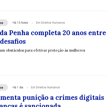
os
Há 13 horas
Em Direitos Humanos
 da Penha completa 20 anos entre
desafios
tam obstáculos para efetivar proteção às mulheres
os
Há 1 dia
Em Direitos Humanos
umenta punição a crimes digitais
ianças é sancionada