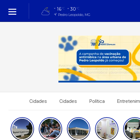
16
30
°C
°C
Pedro Leopoldo, MG
Cidades
Cidades
Política
Entreteni