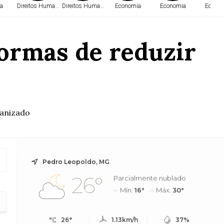
a
Direitos Humanos
Direitos Humanos
Economia
Economia
Econo
formas de reduzir
ganizado
Pedro Leopoldo, MG
26°
Parcialmente nublado
Mín.
16°
Máx.
30°
26°
1.13km/h
37%