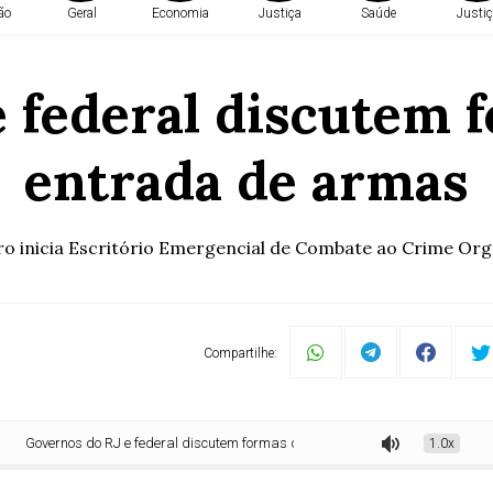
ão
Geral
Economia
Justiça
Saúde
Justiç
 federal discutem 
entrada de armas
o inicia Escritório Emergencial de Combate ao Crime Or
Compartilhe:
rnos do RJ e federal discutem formas de reduzir entrada de armas
1.0x