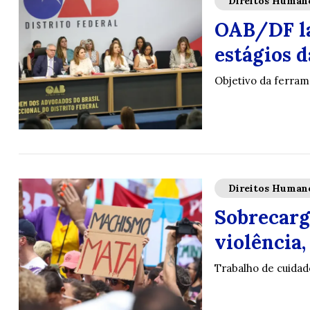
Direitos Human
OAB/DF la
estágios 
Objetivo da ferrame
Direitos Human
Sobrecarg
violência,
Trabalho de cuidad