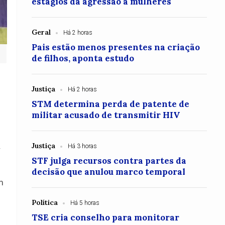
estágios da agressão a mulheres
Geral
Há 2 horas
Pais estão menos presentes na criação
de filhos, aponta estudo
Justiça
Há 2 horas
STM determina perda de patente de
militar acusado de transmitir HIV
Justiça
Há 3 horas
r
STF julga recursos contra partes da
decisão que anulou marco temporal
m
Política
Há 5 horas
TSE cria conselho para monitorar