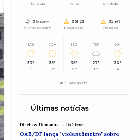
Sensação
Vento
Umidade
0%
06h22
05h41
(0mm)
Chance de chuva
Nascer do sol
Pôr do sol
SÁB
DOM
SEG
TER
QUA
33°
35°
36°
27°
30°
17°
17°
19°
17°
14°
Atualizado às 19h11
Últimas notícias
Direitos Humanos
Há 2 horas
OAB/DF lança "violentômetro" sobre