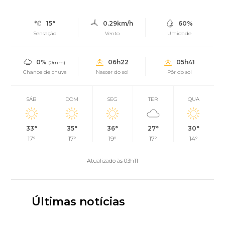
15°
0.29km/h
60%
Sensação
Vento
Umidade
0%
06h22
05h41
(0mm)
Chance de chuva
Nascer do sol
Pôr do sol
SÁB
DOM
SEG
TER
QUA
33°
35°
36°
27°
30°
17°
17°
19°
17°
14°
Atualizado às 03h11
Últimas notícias