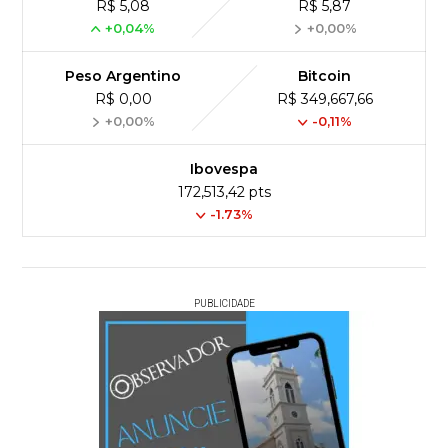
R$ 5,08
R$ 5,87
+0,04%
+0,00%
Peso Argentino
Bitcoin
R$ 0,00
R$ 349,667,66
+0,00%
-0,11%
Ibovespa
172,513,42 pts
-1.73%
PUBLICIDADE