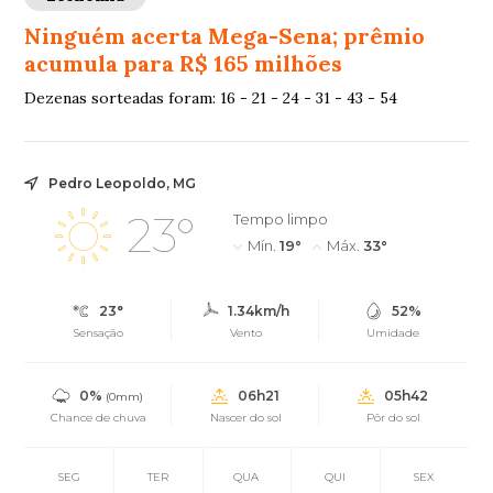
Ninguém acerta Mega-Sena; prêmio
acumula para R$ 165 milhões
Dezenas sorteadas foram: 16 - 21 - 24 - 31 - 43 - 54
Pedro Leopoldo, MG
23°
Tempo limpo
Mín.
19°
Máx.
33°
23°
1.34km/h
52%
Sensação
Vento
Umidade
0%
06h21
05h42
(0mm)
Chance de chuva
Nascer do sol
Pôr do sol
SEG
TER
QUA
QUI
SEX