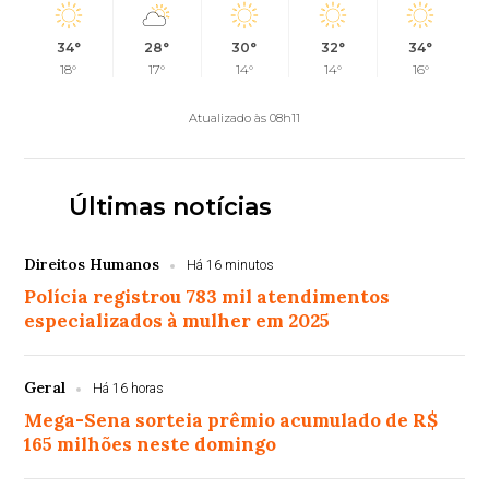
34°
28°
30°
32°
34°
18°
17°
14°
14°
16°
Atualizado às 08h11
Últimas notícias
Direitos Humanos
Há 16 minutos
Polícia registrou 783 mil atendimentos
especializados à mulher em 2025
Geral
Há 16 horas
Mega-Sena sorteia prêmio acumulado de R$
165 milhões neste domingo