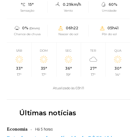
15°
0.29km/h
60%
Sensação
Vento
Umidade
0%
06h22
05h41
(0mm)
Chance de chuva
Nascer do sol
Pôr do sol
SÁB
DOM
SEG
TER
QUA
33°
35°
36°
27°
30°
17°
17°
19°
17°
14°
Atualizado às 03h11
Últimas notícias
Economia
Há 5 horas