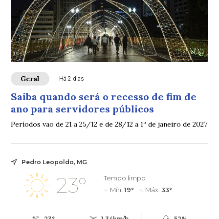
Geral
Há 2 dias
Saiba quando será o recesso de fim de
ano para servidores públicos
Períodos vão de 21 a 25/12 e de 28/12 a 1º de janeiro de 2027
Pedro Leopoldo, MG
23°
Tempo limpo
Mín.
19°
Máx.
33°
23°
1.34km/h
52%