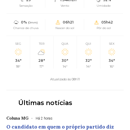
Sensação
Vento
Umidade
0%
06h21
05h42
(0mm)
Chance de chuva
Nascer do sol
Pôr do sol
SEG
TER
QUA
QUI
SEX
34°
28°
30°
32°
34°
18°
17°
14°
14°
16°
Atualizado às 08h11
Últimas notícias
Coluna MG
Há 2 horas
O candidato em quem o próprio partido diz