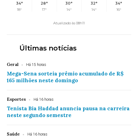
34°
28°
30°
32°
34°
18°
17°
14°
14°
16°
Atualizado às 08h11
Últimas notícias
Geral
Há 15 horas
Mega-Sena sorteia prêmio acumulado de R$
165 milhões neste domingo
Esportes
Há 16 horas
Tenista Bia Haddad anuncia pausa na carreira
neste segundo semestre
Saúde
Há 16 horas