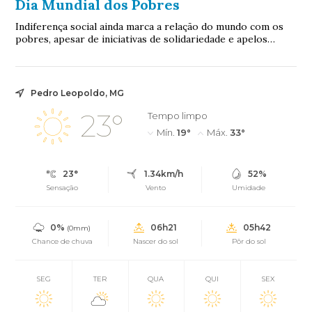
Dia Mundial dos Pobres
Indiferença social ainda marca a relação do mundo com os
pobres, apesar de iniciativas de solidariedade e apelos
espirituais.
Pedro Leopoldo, MG
23°
Tempo limpo
Mín.
19°
Máx.
33°
23°
1.34km/h
52%
Sensação
Vento
Umidade
0%
06h21
05h42
(0mm)
Chance de chuva
Nascer do sol
Pôr do sol
SEG
TER
QUA
QUI
SEX