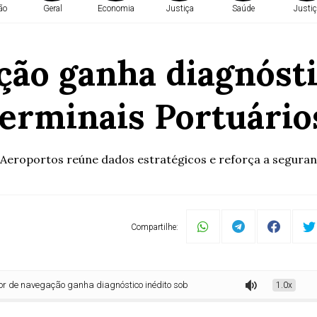
ão
Geral
Economia
Justiça
Saúde
Justiç
ção ganha diagnósti
erminais Portuário
 Aeroportos reúne dados estratégicos e reforça a seguran
Compartilhe:
gação ganha diagnóstico inédito sobre seguros em Terminais Portuários Autor
1.0x