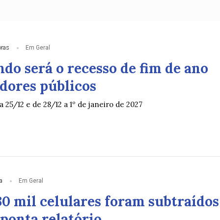
oras
Em Geral
do será o recesso de fim de ano
idores públicos
a 25/12 e de 28/12 a 1º de janeiro de 2027
a
Em Geral
30 mil celulares foram subtraídos
ponta relatório