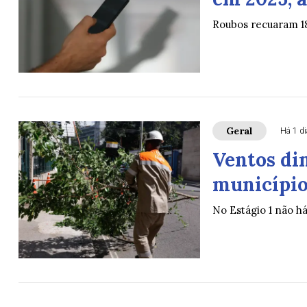
Roubos recuaram 1
Geral
Há 1 di
Ventos di
município 
No Estágio 1 não h