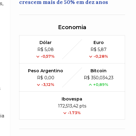
crescem mais de 50% em dez anos
s,
Economia
Dólar
Euro
R$ 5,08
R$ 5,87
-0,57%
-0,28%
Peso Argentino
Bitcoin
R$ 0,00
R$ 350,034,23
-3,12%
+0,89%
s
Ibovespa
172,513,42 pts
-1.73%
ia