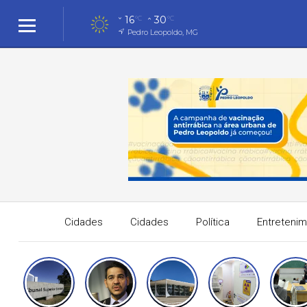
16
30
°C
°C
Pedro Leopoldo, MG
Cidades
Cidades
Política
Entreteni