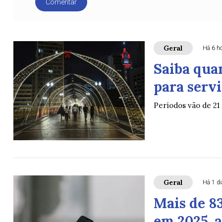
Comentar
Geral
Há 6 h
Saiba quan
para serv
Períodos vão de 21 
Geral
Há 1 di
Mais de 8
em 2025, a