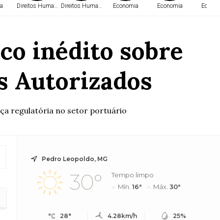
a
Direitos Humanos
Direitos Humanos
Economia
Economia
Econo
co inédito sobre
s Autorizados
ça regulatória no setor portuário
Pedro Leopoldo, MG
30°
Tempo limpo
Mín.
16°
Máx.
30°
izados
28°
4.28km/h
25%