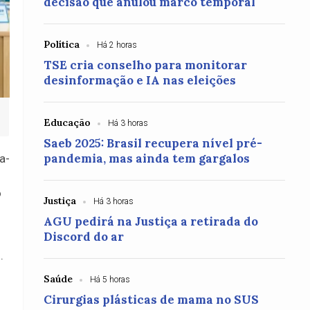
decisão que anulou marco temporal
Política
Há 2 horas
TSE cria conselho para monitorar
desinformação e IA nas eleições
Educação
Há 3 horas
Saeb 2025: Brasil recupera nível pré-
pandemia, mas ainda tem gargalos
a-
o
Justiça
Há 3 horas
AGU pedirá na Justiça a retirada do
Discord do ar
.
Saúde
Há 5 horas
Cirurgias plásticas de mama no SUS