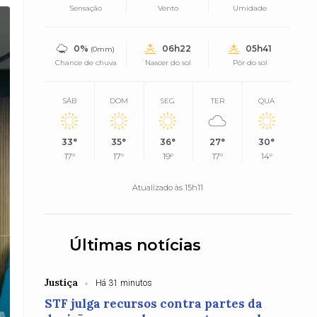
Sensação
Vento
Umidade
0%
06h22
05h41
(0mm)
Chance de chuva
Nascer do sol
Pôr do sol
SÁB
DOM
SEG
TER
QUA
33°
35°
36°
27°
30°
17°
17°
19°
17°
14°
Atualizado às 15h11
Últimas notícias
Justiça
Há 31 minutos
STF julga recursos contra partes da