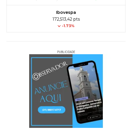
Ibovespa
172,513,42 pts
-1.73%
PUBLICIDADE