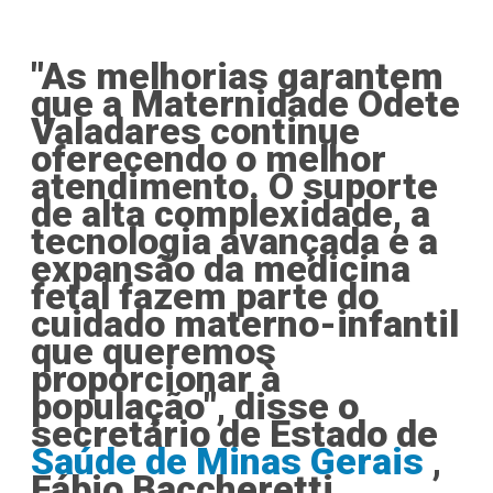
"As melhorias garantem
que a Maternidade Odete
Valadares continue
oferecendo o melhor
atendimento. O suporte
de alta complexidade, a
tecnologia avançada e a
expansão da medicina
fetal fazem parte do
cuidado materno-infantil
que queremos
proporcionar à
população", disse o
secretário de Estado de
Saúde de Minas Gerais
,
Fábio Baccheretti.