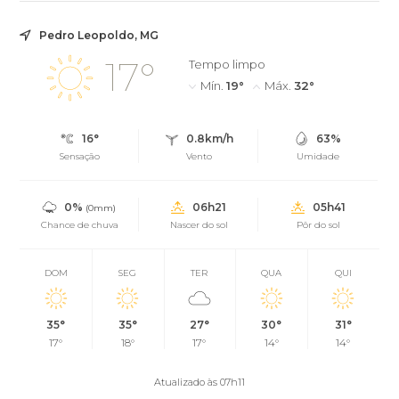
Pedro Leopoldo, MG
17°
Tempo limpo
Mín.
19°
Máx.
32°
16°
0.8km/h
63%
Sensação
Vento
Umidade
0%
06h21
05h41
(0mm)
Chance de chuva
Nascer do sol
Pôr do sol
DOM
SEG
TER
QUA
QUI
35°
35°
27°
30°
31°
17°
18°
17°
14°
14°
Atualizado às 07h11