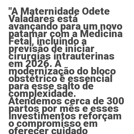
"A Maternidade Odete
Valadares está
avançando para um novo
patamar com a Medicina
Fetal, incluindo a
previsão de iniciar
cirurgias intrauterinas
em 2026. A
modernização do bloco
obstétrico é essencial
para esse salto de
complexidade.
Atendemos cerca de 300
partos por mês e esses
investimentos reforçam
o compromisso em
oferecer cuidado