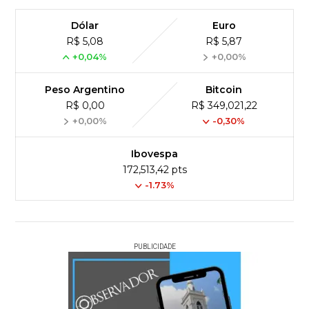
Dólar
Euro
R$ 5,08
R$ 5,87
+0,04%
+0,00%
Peso Argentino
Bitcoin
R$ 0,00
R$ 349,021,22
+0,00%
-0,30%
Ibovespa
172,513,42 pts
-1.73%
PUBLICIDADE