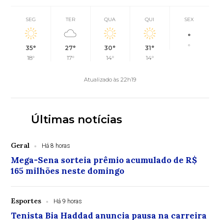
SEG
TER
QUA
QUI
SEX
°
°
35°
27°
30°
31°
18°
17°
14°
14°
Atualizado às 22h19
Últimas notícias
Geral
Há 8 horas
Mega-Sena sorteia prêmio acumulado de R$
165 milhões neste domingo
Esportes
Há 9 horas
Tenista Bia Haddad anuncia pausa na carreira