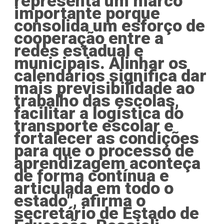
representa um marco
importante porque
consolida um esforço de
cooperação entre a
redes estadual e
municipais. Alinhar os
calendários significa dar
mais previsibilidade ao
trabalho das escolas,
facilitar a logística do
transporte escolar e
fortalecer as condições
para que o processo de
aprendizagem aconteça
de forma contínua e
articulada em todo o
estado", afirma o
secretário de Estado de