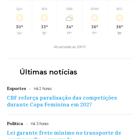
QUI
SEX
SÁB
DOM
SEG
30°
33°
34°
36°
36°
14°
15°
17°
17°
18°
Atualizado às 20h11
Últimas notícias
Esportes
Há 2 horas
CBF reforça paralisação das competições
durante Copa Feminina em 2027
Política
Há 3 horas
Lei garante frete mínimo no transporte de