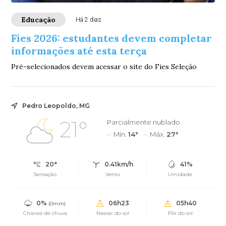
Educação
Há 2 dias
Fies 2026: estudantes devem completar
informações até esta terça
Pré-selecionados devem acessar o site do Fies Seleção
Pedro Leopoldo, MG
21°
Parcialmente nublado
Mín.
14°
Máx.
27°
20°
0.41km/h
41%
Sensação
Vento
Umidade
0%
06h23
05h40
(0mm)
Chance de chuva
Nascer do sol
Pôr do sol