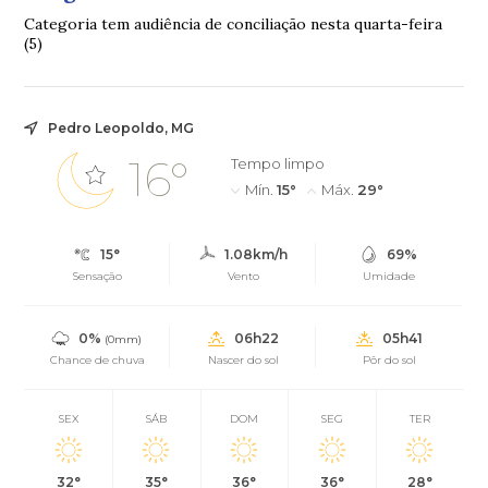
Categoria tem audiência de conciliação nesta quarta-feira
(5)
Pedro Leopoldo, MG
16°
Tempo limpo
Mín.
15°
Máx.
29°
15°
1.08km/h
69%
Sensação
Vento
Umidade
0%
06h22
05h41
(0mm)
Chance de chuva
Nascer do sol
Pôr do sol
SEX
SÁB
DOM
SEG
TER
32°
35°
36°
36°
28°