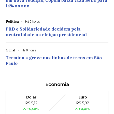
Em nova redução, Copom baixa taxa Selic para
14% ao ano
Política
Há 9 horas
PRD e Solidariedade decidem pela
neutralidade na eleição presidencial
Geral
Há 9 horas
Termina a greve nas linhas de trens em São
Paulo
Economia
Dólar
Euro
R$ 5,12
R$ 5,92
+0,05%
+0,01%