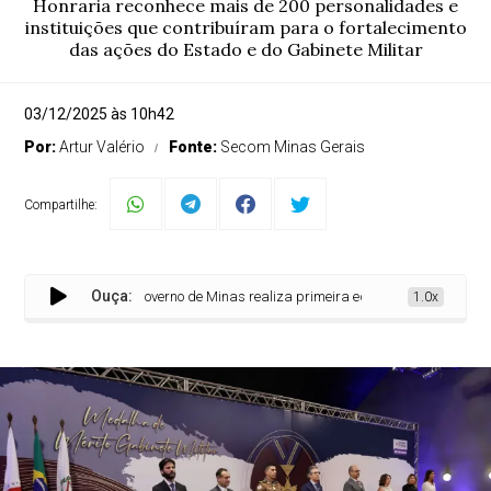
Honraria reconhece mais de 200 personalidades e
instituições que contribuíram para o fortalecimento
das ações do Estado e do Gabinete Militar
03/12/2025 às 10h42
Por:
Artur Valério
Fonte:
Secom Minas Gerais
Compartilhe:
Ouça:
Governo de Minas realiza primeira edição da Medalha de Mérit
1.0x