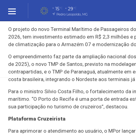
O movimento no Recife começou em 6 de outubro, com a 
15
29
°C
°C
grande fluxo, o terminal tem recebido cerca de 5 mil v
Pedro Leopoldo, MG
o Costa Favolosa, da Itália, e o Viking Júpiter, norueguês
O projeto do novo Terminal Marítimo de Passageiros do R
Cidades
Cidades
Política
Entreteni
2026, tem investimento estimado em R$ 2,3 milhões e 
de climatização para o Armazém 07 e modernização do m
O empreendimento faz parte da ampliação nacional dos 
de 2025), o novo TMP de Santos, previsto na modelag
contrapartidas, e o TMP de Paranaguá, atualmente em es
Justiça
Saúde
Economia
Economia
Educaç
costa brasileira, integrando o Nordeste aos terminais já
Para o ministro Silvio Costa Filho, o fortalecimento da 
Temporada de cru
marítimo. “O Porto do Recife é uma porta de entrada es
sua participação no turismo de cruzeiros”, destacou.
novos investimen
Plataforma Cruzeirista
Para aprimorar o atendimento ao usuário, o MPor lançará