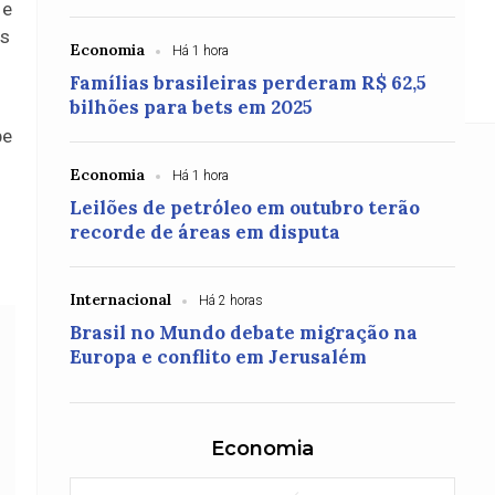
 e
as
Economia
Há 1 hora
rimeiro semestre de 2026
Famílias brasileiras perderam R$ 62,5
bilhões para bets em 2025
pe
Economia
Há 1 hora
Leilões de petróleo em outubro terão
recorde de áreas em disputa
Internacional
Há 2 horas
Brasil no Mundo debate migração na
Europa e conflito em Jerusalém
Economia