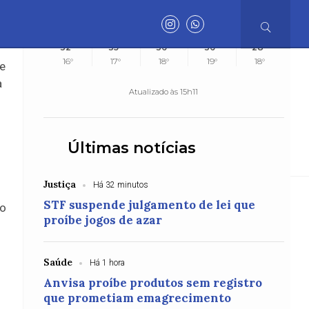
SEX
SÁB
DOM
SEG
TER
o
32°
35°
36°
36°
28°
16°
17°
18°
19°
18°
de
Henrique
Dr.Henrique
Polícia
Acidente
a
Atualizado às 15h11
o
Últimas notícias
a
Geral
Justiça
Geral
Geral
Coluna
Justiça
Há 32 minutos
STF suspende julgamento de lei que
mo
rto do Recife com
proíbe jogos de azar
ra e modernização
Saúde
Há 1 hora
Anvisa proíbe produtos sem registro
que prometiam emagrecimento