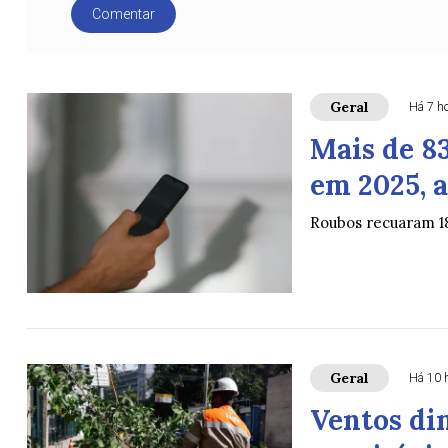
Comentar
Geral
Há 7 h
Mais de 8
em 2025, a
Roubos recuaram 1
Geral
Há 10 
Ventos di