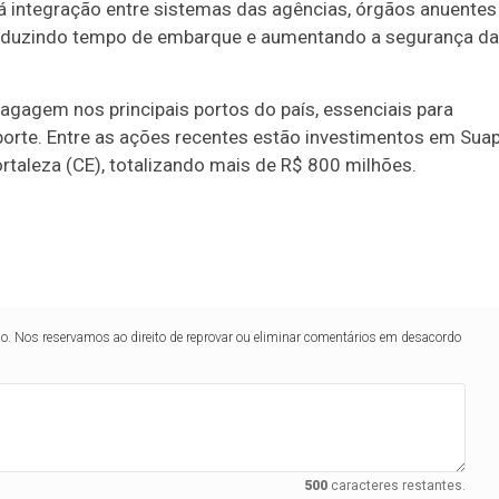
de serviços
 integração entre sistemas das agências, órgãos anuentes
, reduzindo tempo de embarque e aumentando a segurança d
 Marítimo de Passageiros do porto está previsto para o p
gagem nos principais portos do país, essenciais para
porte. Entre as ações recentes estão investimentos em Sua
Fortaleza (CE), totalizando mais de R$ 800 milhões.
lo. Nos reservamos ao direito de reprovar ou eliminar comentários em desacordo
500
caracteres restantes.