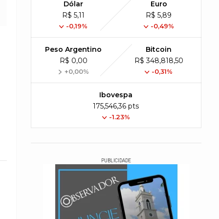
Dólar
Euro
R$ 5,11
R$ 5,89
-0,19%
-0,49%
Peso Argentino
Bitcoin
R$ 0,00
R$ 348,818,50
+0,00%
-0,31%
Ibovespa
175,546,36 pts
-1.23%
PUBLICIDADE