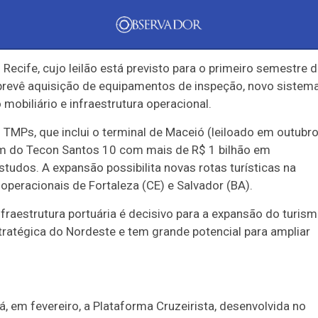
atracação do navio Scenic Eclipse, de Malta. Em dias de
isitantes, impulsionado por embarcações internacionais com
.
ecife, cujo leilão está previsto para o primeiro semestre 
mento
Tecnologia
Economia
Dom Walmor
Dr.
prevê aquisição de equipamentos de inspeção, novo sistem
obiliário e infraestrutura operacional.
TMPs, que inclui o terminal de Maceió (leiloado em outubr
em do Tecon Santos 10 com mais de R$ 1 bilhão em
tudos. A expansão possibilita novas rotas turísticas na
ão
Economia
Educação
Coluna MG
Política
Justiç
 operacionais de Fortaleza (CE) e Salvador (BA).
infraestrutura portuária é decisivo para a expansão do turis
zeiros avança no Po
tratégica do Nordeste e tem grande potencial para ampliar
tos em infraestrutu
, em fevereiro, a Plataforma Cruzeirista, desenvolvida no