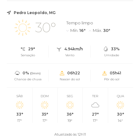
Pedro Leopoldo, MG
30°
Tempo limpo
Mín.
16°
Máx.
30°
29°
4.94km/h
33%
Sensação
Vento
Umidade
0%
06h22
05h41
(0mm)
Chance de chuva
Nascer do sol
Pôr do sol
SÁB
DOM
SEG
TER
QUA
33°
35°
36°
27°
30°
17°
17°
19°
17°
14°
Atualizado às 12h11