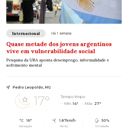
Internacional
Há 1 semana
Quase metade dos jovens argentinos
vive em vulnerabilidade social
Pesquisa da UBA aponta desemprego, informalidade e
sofrimento mental
Pedro Leopoldo, MG
17°
Tempo limpo
Mín.
14°
Máx.
27°
16°
1.87km/h
50%
Sensação
Vento
Umidade