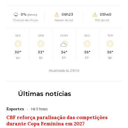
0%
06h23
05h40
(0mm)
Chance de chuva
Nascer do sol
Pôr do sol
SEX
SÁB
DOM
SEG
TER
30°
33°
34°
36°
36°
14°
15°
17°
17°
18°
Atualizado às 23h14
Últimas notícias
Esportes
Há 5 horas
CBF reforça paralisação das competições
durante Copa Feminina em 2027