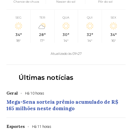
Chance de chuva
Nascer do sol
Pôr do sol
SEG
TER
QUA
QUI
SEX
34°
28°
30°
32°
34°
18°
17°
14°
14°
16°
Atualizado às 01h27
Últimas notícias
Geral
Há 10 horas
Mega-Sena sorteia prêmio acumulado de R$
165 milhões neste domingo
Esportes
Há 11 horas