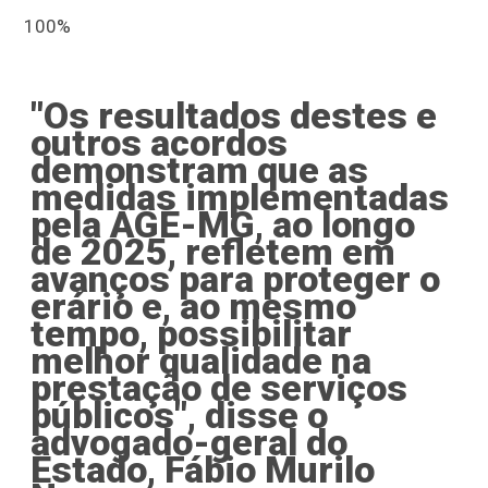
100%
"Os resultados destes e
outros acordos
demonstram que as
medidas implementadas
pela AGE-MG, ao longo
de 2025, refletem em
avanços para proteger o
erário e, ao mesmo
tempo, possibilitar
melhor qualidade na
prestação de serviços
públicos", disse o
advogado-geral do
Estado, Fábio Murilo