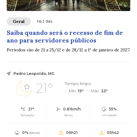
Geral
Há 2 dias
Saiba quando será o recesso de fim de
ano para servidores públicos
Períodos vão de 21 a 25/12 e de 28/12 a 1º de janeiro de 2027
Pedro Leopoldo, MG
21°
Tempo limpo
Mín.
19°
Máx.
33°
21°
0.81km/h
55%
Sensação
Vento
Umidade
0%
06h21
05h42
(0mm)