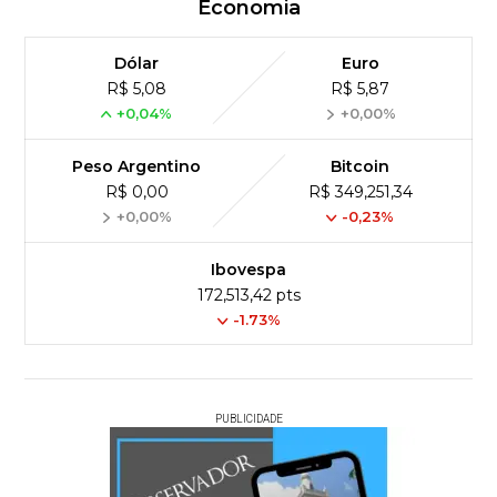
Economia
Dólar
Euro
R$ 5,08
R$ 5,87
+0,04%
+0,00%
Peso Argentino
Bitcoin
R$ 0,00
R$ 349,251,34
+0,00%
-0,23%
Ibovespa
172,513,42 pts
-1.73%
PUBLICIDADE