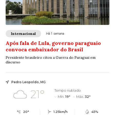
Internacional
Há 1 semana
Após fala de Lula, governo paraguaio
convoca embaixador do Brasil
Presidente brasileiro citou a Guerra do Paraguai em
discurso
Pedro Leopoldo, MG
21°
Tempo nublado
Mín.
19°
Máx.
32°
20°
1.25km/h
45%