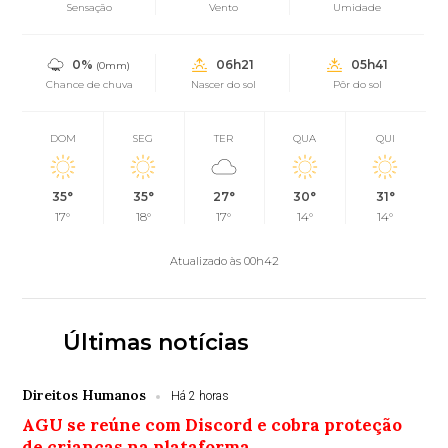
Sensação
Vento
Umidade
0%
06h21
05h41
(0mm)
Chance de chuva
Nascer do sol
Pôr do sol
DOM
SEG
TER
QUA
QUI
35°
35°
27°
30°
31°
17°
18°
17°
14°
14°
Atualizado às 00h42
Últimas notícias
Direitos Humanos
Há 2 horas
AGU se reúne com Discord e cobra proteção
de crianças na plataforma