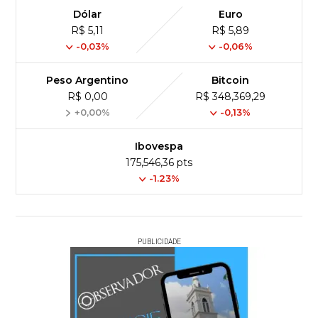
Dólar
Euro
R$ 5,11
R$ 5,89
-0,03%
-0,06%
Peso Argentino
Bitcoin
R$ 0,00
R$ 348,369,29
+0,00%
-0,13%
Ibovespa
175,546,36 pts
-1.23%
PUBLICIDADE