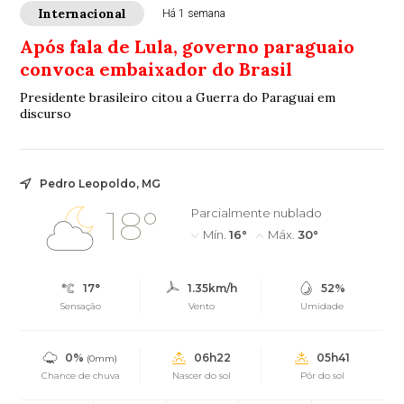
Internacional
Há 1 semana
Após fala de Lula, governo paraguaio
convoca embaixador do Brasil
Presidente brasileiro citou a Guerra do Paraguai em
discurso
Pedro Leopoldo, MG
18°
Parcialmente nublado
Mín.
16°
Máx.
30°
17°
1.35km/h
52%
Sensação
Vento
Umidade
0%
06h22
05h41
(0mm)
Chance de chuva
Nascer do sol
Pôr do sol