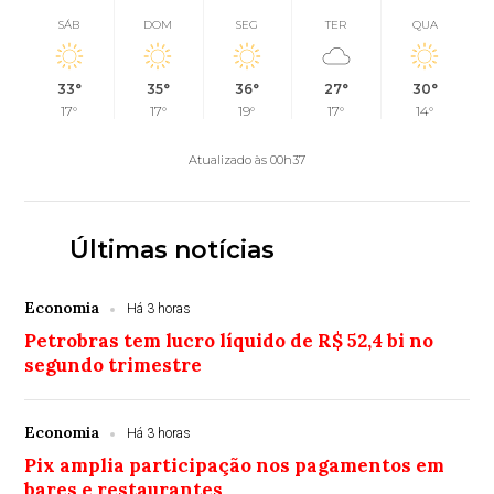
SÁB
DOM
SEG
TER
QUA
33°
35°
36°
27°
30°
17°
17°
19°
17°
14°
Atualizado às 00h37
Últimas notícias
Economia
Há 3 horas
Petrobras tem lucro líquido de R$ 52,4 bi no
segundo trimestre
Economia
Há 3 horas
Pix amplia participação nos pagamentos em
bares e restaurantes