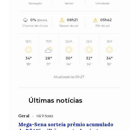
Sensação
Vento
Umidade
0%
06h21
05h42
(0mm)
Chance de chuva
Nascer do sol
Pôr do sol
SEG
TER
QUA
QUI
SEX
34°
28°
30°
32°
34°
18°
17°
14°
14°
16°
Atualizado às 01h27
Últimas notícias
Geral
Há 9 horas
Mega-Sena sorteia prêmio acumulado