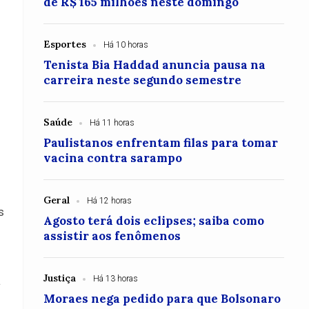
de R$ 165 milhões neste domingo
Esportes
Há 10 horas
Tenista Bia Haddad anuncia pausa na
carreira neste segundo semestre
Saúde
Há 11 horas
Paulistanos enfrentam filas para tomar
vacina contra sarampo
Geral
Há 12 horas
s
Agosto terá dois eclipses; saiba como
assistir aos fenômenos
Justiça
a
Há 13 horas
Moraes nega pedido para que Bolsonaro