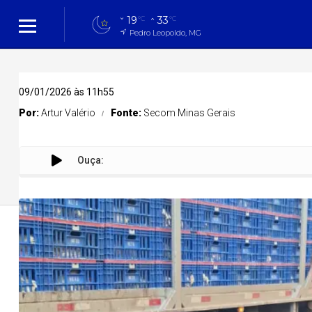
19
33
°C
°C
Pedro Leopoldo, MG
09/01/2026 às 11h55
Por:
Artur Valério
Fonte:
Secom Minas Gerais
Ouça:
Govern
Cidades
Cidades
Política
Entreteni