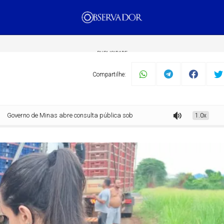
PUBLICIDADE
Compartilhe:
o de Minas abre consulta pública sobre o trânsito de animais no estado
1.0x
mento
Tecnologia
Economia
Dom Walmor
Dr.