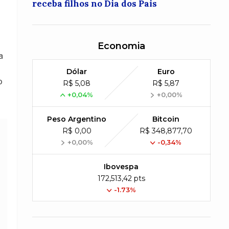
receba filhos no Dia dos Pais
Economia
a
Dólar
Euro
o
R$ 5,08
R$ 5,87
+0,04%
+0,00%
Peso Argentino
Bitcoin
R$ 0,00
R$ 348,877,70
+0,00%
-0,34%
Ibovespa
172,513,42 pts
-1.73%