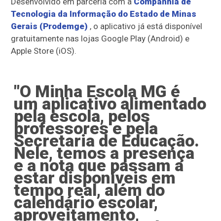
Desenvolvido em parceria com a
Companhia de
Tecnologia da Informação do Estado de Minas
Gerais (Prodemge)
, o aplicativo já está disponível
gratuitamente nas lojas Google Play (Android) e
Apple Store (iOS).
"O Minha Escola MG é
um aplicativo alimentado
pela escola, pelos
professores e pela
Secretaria de Educação.
Nele, temos a presença
e a nota que passam a
estar disponíveis em
tempo real, além do
calendário escolar,
aproveitamento,