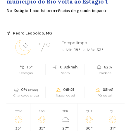
município do Rio volta ao Estágio 1
No Estágio 1 não há ocorrências de grande impacto
Pedro Leopoldo, MG
17°
Tempo limpo
Mín.
19°
Máx.
32°
16°
0.92km/h
62%
Sensação
Vento
Umidade
0%
06h21
05h41
(0mm)
Chance de chuva
Nascer do sol
Pôr do sol
DOM
SEG
TER
QUA
QUI
35°
35°
27°
30°
31°