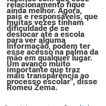
relacionamento fique
ainda melhor. Agora,
pais e responsáveis, que
muitas vezes tinham
dificuldade de se
deslocar até a escola
para ver alguma
informação, podem ter
esse acesso na palma da
mão em qualquer lugar.
Um avanço muito
importante que traz
mais transparência ao
processo escolar", disse
Romeu Zema.