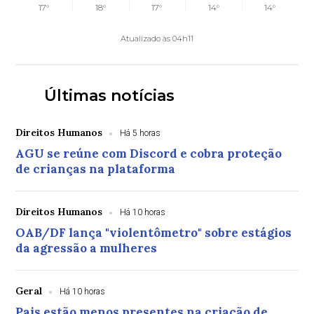
17°
18°
17°
14°
14°
Atualizado às 04h11
Últimas notícias
Direitos Humanos
Há 5 horas
AGU se reúne com Discord e cobra proteção
de crianças na plataforma
Direitos Humanos
Há 10 horas
OAB/DF lança "violentômetro" sobre estágios
da agressão a mulheres
Geral
Há 10 horas
Pais estão menos presentes na criação de