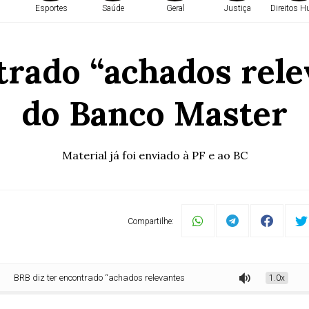
Esportes
Saúde
Geral
Justiça
Direitos 
trado “achados rele
do Banco Master
Material já foi enviado à PF e ao BC
Compartilhe:
diz ter encontrado “achados relevantes” sobre caso do Banco Master
1.0x