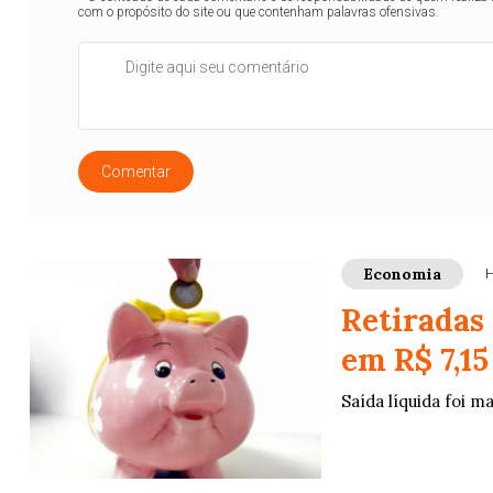
com o propósito do site ou que contenham palavras ofensivas.
Comentar
Economia
H
Retiradas
em R$ 7,15
Saída líquida foi m