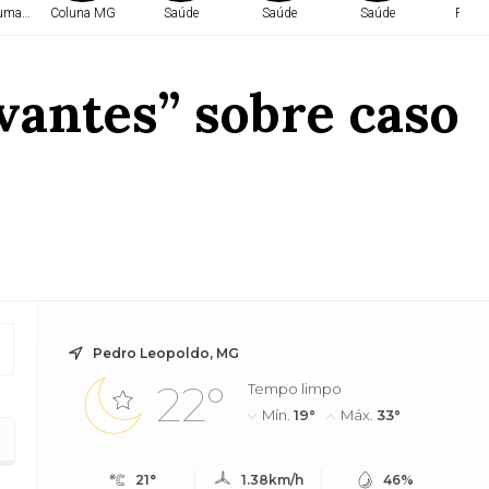
Humanos
Coluna MG
Saúde
Saúde
Saúde
Políti
vantes” sobre caso
Pedro Leopoldo, MG
22°
Tempo limpo
Mín.
19°
Máx.
33°
21°
1.38km/h
46%