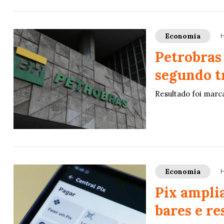
Economia
H
Petrobras 
segundo t
Resultado foi marc
Economia
H
Pix ampli
bares e re