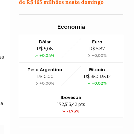
de R$ 165 milhões neste domingo
Economia
Dólar
Euro
R$ 5,08
R$ 5,87
+0,04%
+0,00%
es
Peso Argentino
Bitcoin
R$ 0,00
R$ 350,135,12
+0,00%
+0,02%
Ibovespa
ra
172,513,42 pts
-1.73%