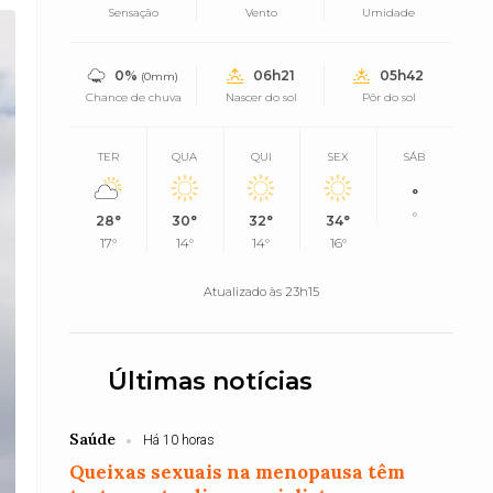
Sensação
Vento
Umidade
0%
06h21
05h42
(0mm)
Chance de chuva
Nascer do sol
Pôr do sol
TER
QUA
QUI
SEX
SÁB
°
°
28°
30°
32°
34°
17°
14°
14°
16°
Atualizado às 23h15
Últimas notícias
Saúde
Há 10 horas
Queixas sexuais na menopausa têm