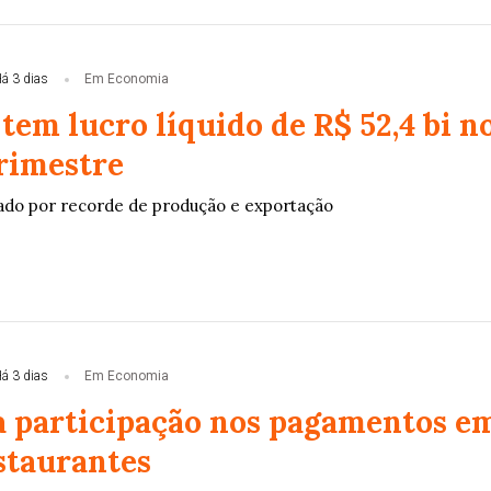
á 3 dias
Em Economia
tem lucro líquido de R$ 52,4 bi n
rimestre
ado por recorde de produção e exportação
á 3 dias
Em Economia
a participação nos pagamentos e
staurantes