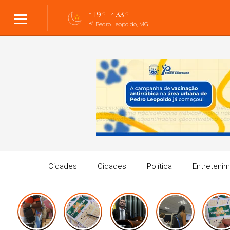
19
33
°C
°C
Pedro Leopoldo, MG
Cidades
Cidades
Política
Entreteni