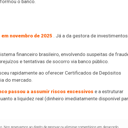
informou o banco.
BC em novembro de 2025
. Já a da gestora de investimentos
stema financeiro brasileiro, envolvendo suspeitas de fraud
prejuízos e tentativas de socorro via banco público.
esceu rapidamente ao oferecer Certificados de Depósitos
dia do mercado.
nco passou a assumir riscos excessivos
e a estruturar
uanto a liquidez real (dinheiro imediatamente disponível pa
lo. Nos reservamos ao direito de reprovar ou eliminar comentários em desacordo