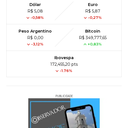
Dólar
Euro
R$ 5,08
R$ 5,87
-0,58%
-0,27%
Peso Argentino
Bitcoin
R$ 0,00
R$ 349,777,65
-3,12%
+0,83%
Ibovespa
172,455,20 pts
-1.76%
PUBLICIDADE