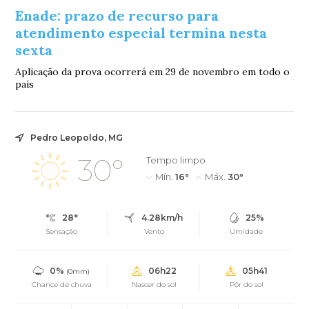
Enade: prazo de recurso para
atendimento especial termina nesta
sexta
Aplicação da prova ocorrerá em 29 de novembro em todo o
país
Pedro Leopoldo, MG
30°
Tempo limpo
Mín.
16°
Máx.
30°
28°
4.28km/h
25%
Sensação
Vento
Umidade
0%
06h22
05h41
(0mm)
Chance de chuva
Nascer do sol
Pôr do sol