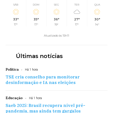
SÁB
DOM
SEG
TER
QUA
33°
35°
36°
27°
30°
17°
17°
19°
17°
14°
Atualizado às 15h11
Últimas notícias
Política
Há 1 hora
TSE cria conselho para monitorar
desinformação e IA nas eleições
Educação
Há 1 hora
Saeb 2025: Brasil recupera nível pré-
pandemia, mas ainda tem gargalos