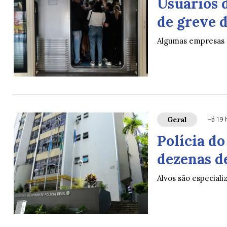
Usuários 
de greve 
Algumas empresas 
Geral
Há 19 
Polícia do
dezenas d
Alvos são especiali