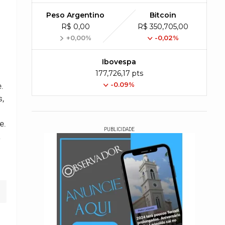
Peso Argentino
Bitcoin
R$ 0,00
R$ 350,705,00
+0,00%
-0,02%
Ibovespa
177,726,17 pts
-0.09%
.
s,
e.
PUBLICIDADE
a