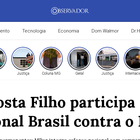
mento
Tecnologia
Economia
Dom Walmor
Dr.
Justiça
Coluna MG
Geral
Justiça
Internaci
osta Filho particip
nal Brasil contra o