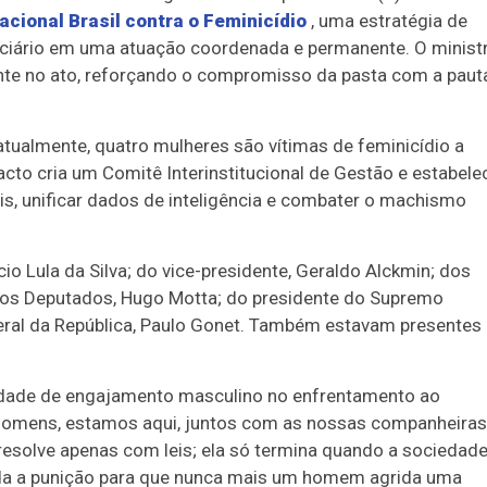
acional Brasil contra o Feminicídio
, uma estratégia de
diciário em uma atuação coordenada e permanente. O minist
sente no ato, reforçando o compromisso da pasta com a paut
atualmente, quatro mulheres são vítimas de feminicídio a
acto cria um Comitê Interinstitucional de Gestão e estabele
is, unificar dados de inteligência e combater o machismo
o Lula da Silva; do vice-presidente, Geraldo Alckmin; dos
dos Deputados, Hugo Motta; do presidente do Supremo
geral da República, Paulo Gonet. Também estavam presentes
dade de engajamento masculino no enfrentamento ao
, homens, estamos aqui, juntos com as nossas companheiras
e resolve apenas com leis; ela só termina quando a sociedad
nida a punição para que nunca mais um homem agrida uma