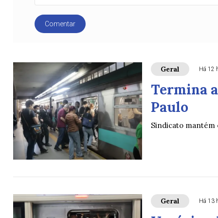
Comentar
Geral
Há 12 
Termina a
Paulo
Sindicato mantém 
Geral
Há 13 