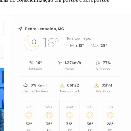
nhas de conscientização em portos e aeroportos
Pedro Leopoldo, MG
16°
Tempo limpo
Mín.
15°
Máx.
29°
icídio
16°
1.27km/h
77%
Sensação
Vento
Umidade
0%
06h22
05h41
(0mm)
Chance de chuva
Nascer do sol
Pôr do sol
SEX
SÁB
DOM
SEG
TER
32°
35°
36°
36°
28°
16°
17°
18°
19°
18°