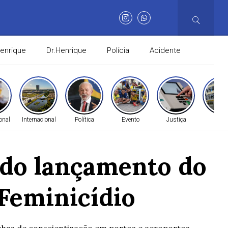
Henrique
Dr.Henrique
Polícia
Acidente
onal
Internacional
Política
Evento
Justiça
Gera
a do lançamento do
 Feminicídio