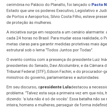
cerimônia no Palácio do Planalto, foi lançado o
Pacto N
Estado que une os poderes Executivo, Legislativo e Ju
de Portos e Aeroportos, Silvio Costa Filho, esteve pre
de proteção às mulheres.
A iniciativa surge em resposta a um cenário alarmante: 
cada 24 horas no Brasil. Para mudar essa realidade, o P
metas claras para garantir medidas protetivas mais áge
estrutural sob o lema "Todos Juntos por Todas".
O evento contou com a presença do presidente Luiz Ináci
presidentes do Senado, Davi Alcolumbre; e da Câmara 
Tribunal Federal (STF), Edson Fachin; e do procurador-
ministros do governo, parlamentares e autoridades.
Em seu discurso, o
presidente Lula
destacou a necessi
problema. "Talvez esta seja a primeira vez em que nós
dizendo: 'a luta não é só de vocês'. Essa batalha não s
inteira, homens e mulheres, perseguir de forma indefi