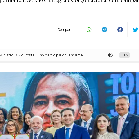
es permanentes; MPor integra esforço nacional com campa
Compartilhe:
lvio Costa Filho participa do lançamento do Pacto Nacional Brasil contra o Femin
1.0x