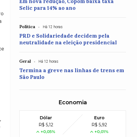
Em nova redução, Copom baixa taxa
Selic para 14% ao ano
ro
a
Política
Há 12 horas
PRD e Solidariedade decidem pela
neutralidade na eleição presidencial
ce
Geral
Há 12 horas
Termina a greve nas linhas de trens em
São Paulo
Economia
Dólar
Euro
,
R$ 5,12
R$ 5,92
e
+0,05%
+0,01%