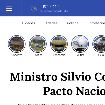
15
29
°C
°C
Pedro Leopoldo, MG
Cidades
Cidades
Política
Entreteni
Esportes
Política
Economia
Política
Geral
Ministro Silvio C
Pacto Nacio