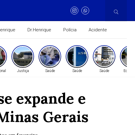
Henrique
Dr.Henrique
Polícia
Acidente
onal
Justiça
Saúde
Saúde
Saúde
Econo
se expande e
Minas Gerais