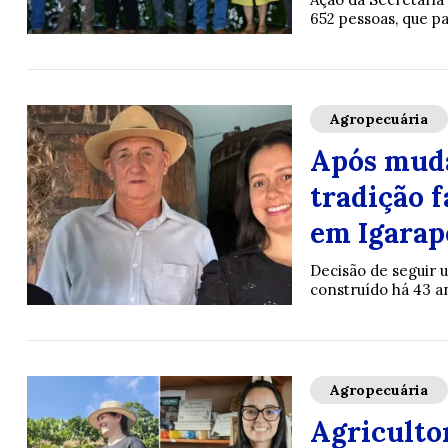
652 pessoas, que pa
Agropecuária
Após muda
tradição 
em Igarap
Decisão de seguir 
construído há 43 a
Agropecuária
Agriculto