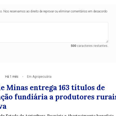
lo. Nos reservamos ao direito de reprovar ou eliminar comentários em desacordo
500
caracteres restantes.
Há 1 mês
Em Agropecuária
e Minas entrega 163 títulos de
ção fundiária a produtores rurai
va
 de Estado de Agricultura, Pecuária e Abastecimento beneficia