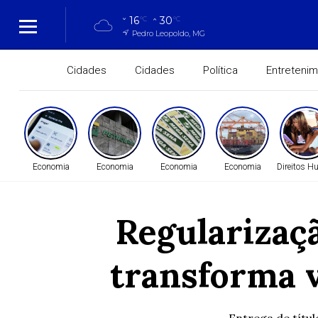
16
30
°C
°C
Pedro Leopoldo, MG
Cidades
Cidades
Política
Entreteni
Economia
Economia
Economia
Economia
Direitos 
Regularizaç
transforma 