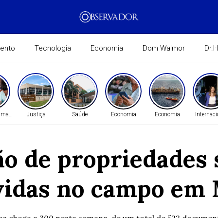
mento
Tecnologia
Economia
Dom Walmor
Dr.
Humanos
Justiça
Saúde
Economia
Economia
Internaci
ão de propriedades 
vidas no campo em 