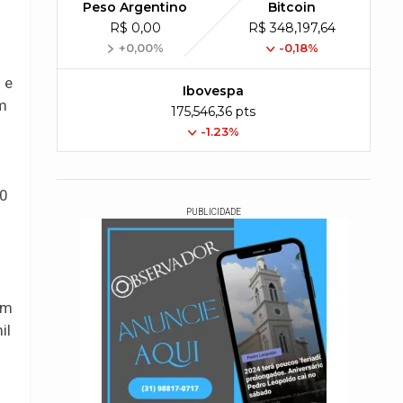
Peso Argentino
Bitcoin
R$ 0,00
R$ 348,197,64
+0,00%
-0,18%
 e
Ibovespa
um
175,546,36 pts
-1.23%
30
PUBLICIDADE
em
il