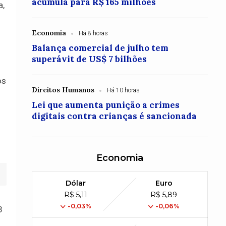
acumula para R$ 165 milhões
a,
Economia
Há 8 horas
Balança comercial de julho tem
superávit de US$ 7 bilhões
os
Direitos Humanos
Há 10 horas
Lei que aumenta punição a crimes
digitais contra crianças é sancionada
Economia
Dólar
Euro
R$ 5,11
R$ 5,89
-0,03%
-0,06%
3