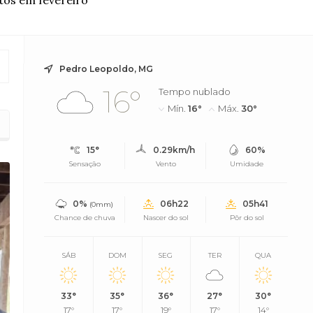
tos em fevereiro
Pedro Leopoldo, MG
16°
Tempo nublado
Mín.
16°
Máx.
30°
15°
0.29km/h
60%
Sensação
Vento
Umidade
0%
06h22
05h41
(0mm)
Chance de chuva
Nascer do sol
Pôr do sol
SÁB
DOM
SEG
TER
QUA
33°
35°
36°
27°
30°
17°
17°
19°
17°
14°