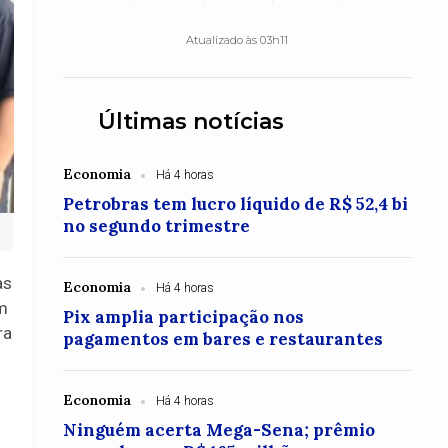
Atualizado às 03h11
Últimas notícias
Economia
Há 4 horas
Petrobras tem lucro líquido de R$ 52,4 bi
no segundo trimestre
as
Economia
Há 4 horas
um
Pix amplia participação nos
ra
pagamentos em bares e restaurantes
Economia
Há 4 horas
Ninguém acerta Mega-Sena; prêmio