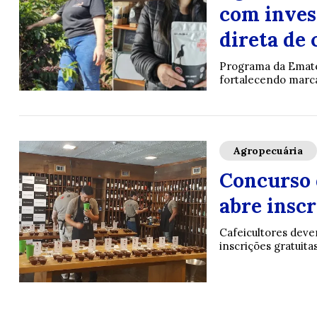
com inves
direta de
Programa da Emater
fortalecendo marc
Agropecuária
Concurso 
abre inscr
Cafeicultores deve
inscrições gratuita