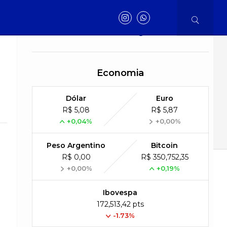
Saúde
Há 4 horas
Controle do colesterol deve começar na
infância, alerta cardiologista
Economia
Dólar
Euro
R$ 5,08
R$ 5,87
+0,04%
+0,00%
Peso Argentino
Bitcoin
R$ 0,00
R$ 350,752,35
Henrique
Dr.Henrique
Polícia
Acidente
+0,00%
+0,19%
e
Ibovespa
172,513,42 pts
-1.73%