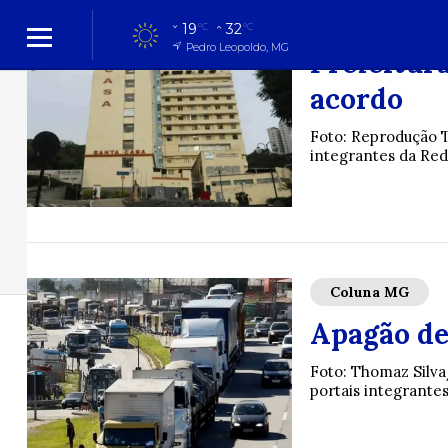
Coluna MG
19
32
°C
°C
Pedro Leopoldo, MG
Prefeitur
acordo
Foto: Reprodução 
integrantes da Red
Coluna MG
Cidades
Cidades
Política
Entreteni
Apagão de
Foto: Thomaz Silva
portais integrante