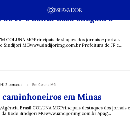
Há 2 semanas
Em Coluna MG
a de JF e Santa Casa chegam a
PUBLICIDADE
TM COLUNA MGPrincipais destaques dos jornais e portais
e Sindijori MGwww.sindijorimg.com.br Prefeitura de JF e...
Há 2 semanas
Em Coluna MG
mento
Tecnologia
Economia
Dom Walmor
Dr.
 caminhoneiros em Minas
/Agência Brasil COLUNA MGPrincipais destaques dos jornais 
s da Rede Sindijori MGwww.sindijorimg.com.br Apag...