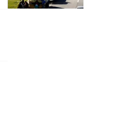
Justiça
Direitos Humanos
Coluna MG
Saúde
Saúde
Atingidos 