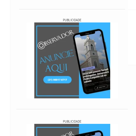
Justiça
Justiça
Política
Educação
Justi
PUBLICIDADE
restituição
PUBLICIDADE