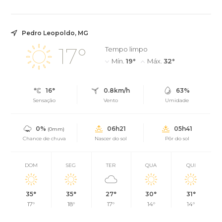
Pedro Leopoldo, MG
17°
Tempo limpo
Mín.
19°
Máx.
32°
16°
0.8km/h
63%
Sensação
Vento
Umidade
0%
06h21
05h41
(0mm)
Chance de chuva
Nascer do sol
Pôr do sol
DOM
SEG
TER
QUA
QUI
35°
35°
27°
30°
31°
17°
18°
17°
14°
14°