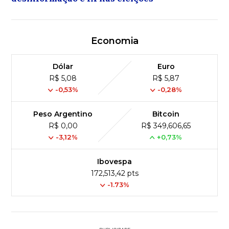
Economia
Dólar
Euro
R$ 5,08
R$ 5,87
-0,53%
-0,28%
Peso Argentino
Bitcoin
R$ 0,00
R$ 349,606,65
-3,12%
+0,73%
Ibovespa
172,513,42 pts
-1.73%