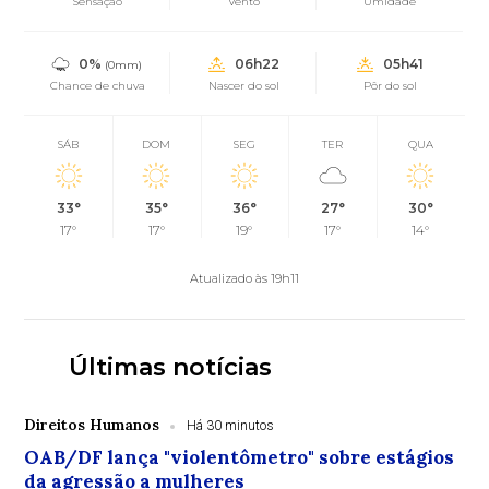
Sensação
Vento
Umidade
0%
06h22
05h41
(0mm)
Chance de chuva
Nascer do sol
Pôr do sol
SÁB
DOM
SEG
TER
QUA
33°
35°
36°
27°
30°
17°
17°
19°
17°
14°
Atualizado às 19h11
Últimas notícias
Direitos Humanos
Há 30 minutos
OAB/DF lança "violentômetro" sobre estágios
da agressão a mulheres