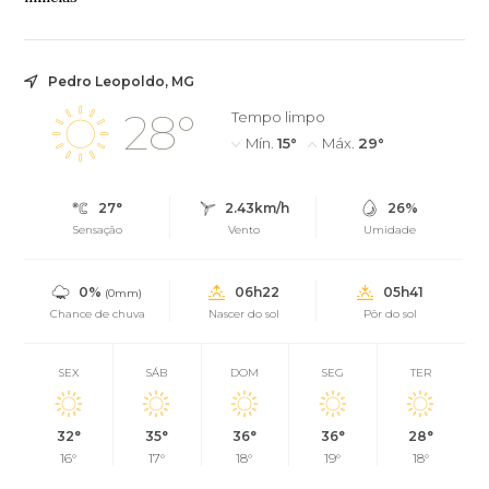
Pedro Leopoldo, MG
28°
Tempo limpo
Mín.
15°
Máx.
29°
27°
2.43km/h
26%
Sensação
Vento
Umidade
0%
06h22
05h41
(0mm)
Chance de chuva
Nascer do sol
Pôr do sol
SEX
SÁB
DOM
SEG
TER
32°
35°
36°
36°
28°
16°
17°
18°
19°
18°