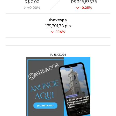
R$ 0,00
R$ 348,836,38
+0,00%
-0,25%
Ibovespa
175,701,78 pts
-1.14%
PUBLICIDADE