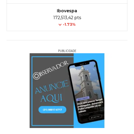
Ibovespa
172,513,42 pts
-1.73%
PUBLICIDADE