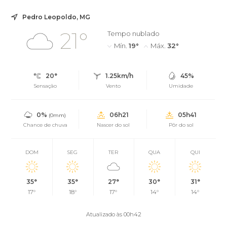
Pedro Leopoldo, MG
21°
Tempo nublado
Mín.
19°
Máx.
32°
20°
1.25km/h
45%
Sensação
Vento
Umidade
0%
06h21
05h41
(0mm)
Chance de chuva
Nascer do sol
Pôr do sol
DOM
SEG
TER
QUA
QUI
35°
35°
27°
30°
31°
17°
18°
17°
14°
14°
Atualizado às 00h42