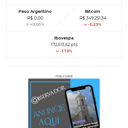
Peso Argentino
Bitcoin
R$ 0,00
R$ 349,251,34
+0,00%
-0,23%
Ibovespa
172,513,42 pts
-1.73%
PUBLICIDADE