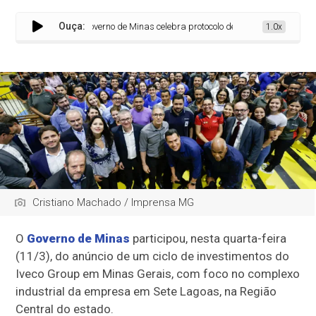
Ouça:
Governo de Minas celebra protocolo de investimento de R$ 1 bil
1.0x
Cristiano Machado / Imprensa MG
O
Governo de Minas
participou, nesta quarta-feira
(11/3), do anúncio de um ciclo de investimentos do
Iveco Group em Minas Gerais, com foco no complexo
industrial da empresa em Sete Lagoas, na Região
Central do estado.