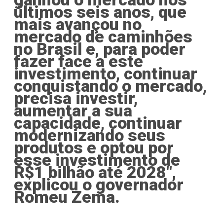
últimos seis anos, que
mais avançou no
mercado de caminhões
no Brasil e, para poder
fazer face a este
investimento, continuar
conquistando o mercado,
precisa investir,
aumentar a sua
capacidade, continuar
modernizando seus
produtos e optou por
esse investimento de
R$1 bilhão até 2028",
explicou o governador
Romeu Zema.