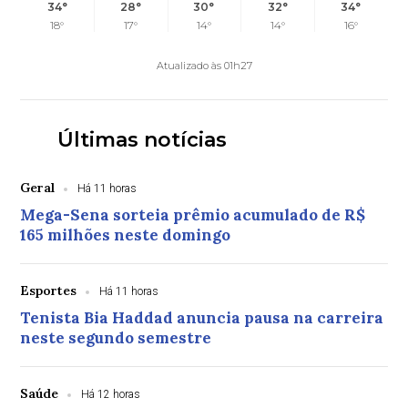
34°
28°
30°
32°
34°
18°
17°
14°
14°
16°
Atualizado às 01h27
Últimas notícias
Geral
Há 11 horas
Mega-Sena sorteia prêmio acumulado de R$
165 milhões neste domingo
Esportes
Há 11 horas
Tenista Bia Haddad anuncia pausa na carreira
neste segundo semestre
Saúde
Há 12 horas