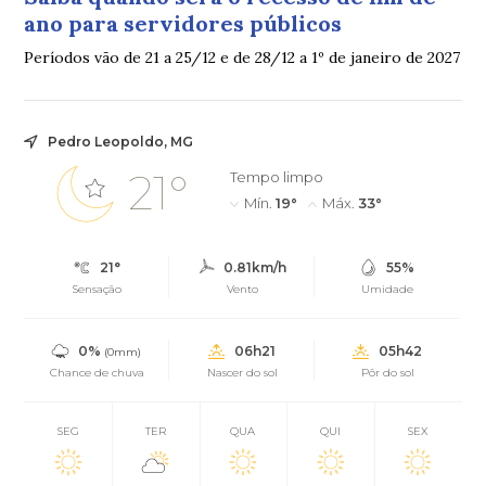
ano para servidores públicos
Períodos vão de 21 a 25/12 e de 28/12 a 1º de janeiro de 2027
Pedro Leopoldo, MG
21°
Tempo limpo
Mín.
19°
Máx.
33°
21°
0.81km/h
55%
Sensação
Vento
Umidade
0%
06h21
05h42
(0mm)
Chance de chuva
Nascer do sol
Pôr do sol
SEG
TER
QUA
QUI
SEX