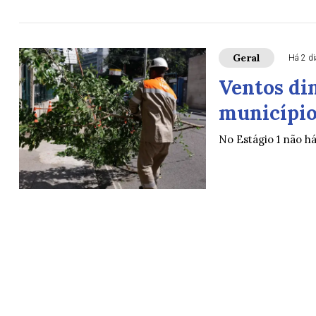
Geral
Há 2 d
Ventos di
município 
No Estágio 1 não h