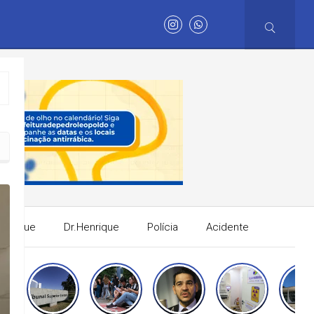
balho no setor
Henrique
Dr.Henrique
Polícia
Acidente