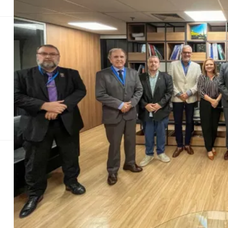
Coluna MG
Saúde
Saúde
Saúde
Polític
Fórum dos Traba
de gênero, segura
17ª reunião do grupo, realizada no Ministério