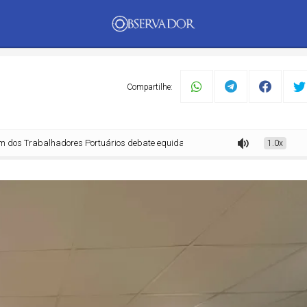
PUBLICIDADE
Compartilhe:
lhadores Portuários debate equidade de gênero, segurança e condições de tra
1.0x
mento
Tecnologia
Economia
Dom Walmor
Dr.