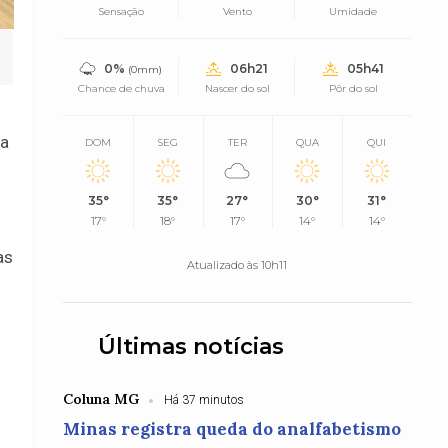
Sensação
Vento
Umidade
0%
06h21
05h41
(0mm)
Chance de chuva
Nascer do sol
Pôr do sol
ra
DOM
SEG
TER
QUA
QUI
35°
35°
27°
30°
31°
17°
18°
17°
14°
14°
as
Atualizado às 10h11
Últimas notícias
o
Coluna MG
Há 37 minutos
Minas registra queda do analfabetismo