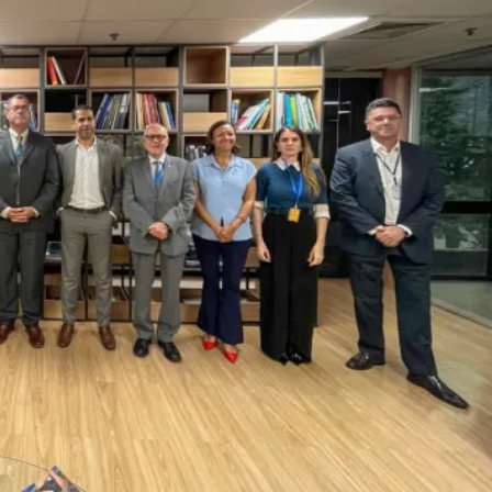
a
Direitos Humanos
Direitos Humanos
Geral
Justiça
Justiç
lhadores Portuários
nça e condições de
 de Portos e Aeroportos, reuniu entidades representativas e