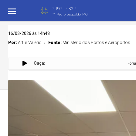
19
32
°C
°C
Pedro Leopoldo, MG
16/03/2026 às 14h48
Por:
Artur Valério
Fonte:
Ministério dos Portos e Aeroportos
Ouça:
Fórum dos Traba
Cidades
Cidades
Política
Entreteni