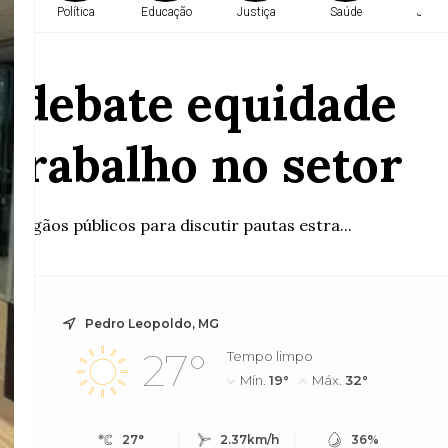
a
Política
Educação
Justiça
Saúde
Justi
 debate equidade
 trabalho no setor
 órgãos públicos para discutir pautas estra...
Pedro Leopoldo, MG
27°
Tempo limpo
Mín.
19°
Máx.
32°
27°
2.37km/h
36%