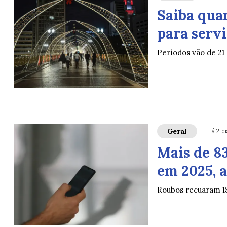
Saiba quan
para serv
Períodos vão de 21 
Geral
Há 2 d
Mais de 8
em 2025, a
Roubos recuaram 1