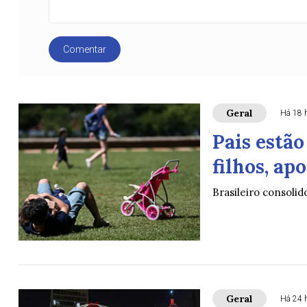
Comentar
Geral
Há 18 
Pais estã
filhos, ap
Brasileiro consolid
Geral
Há 24 