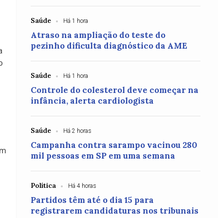
Saúde
Há 1 hora
Atraso na ampliação do teste do
pezinho dificulta diagnóstico da AME
a
o
Saúde
Há 1 hora
Controle do colesterol deve começar na
infância, alerta cardiologista
Saúde
Há 2 horas
Campanha contra sarampo vacinou 280
um
mil pessoas em SP em uma semana
Política
Há 4 horas
Partidos têm até o dia 15 para
registrarem candidaturas nos tribunais