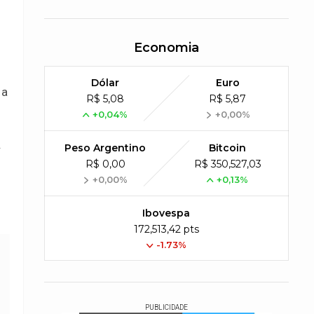
Economia
Dólar
Euro
 a
R$ 5,08
R$ 5,87
+0,04%
+0,00%
.
Peso Argentino
Bitcoin
R$ 0,00
R$ 350,527,03
+0,00%
+0,13%
Ibovespa
172,513,42 pts
-1.73%
PUBLICIDADE