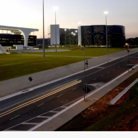
a
Política
Educação
Justiça
Saúde
Justiç
as paga R$ 102 milh
União
de Pleno Pagamento de Dívidas dos Estados, foi repassado 