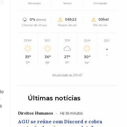
Sensação
Vento
Umidade
0%
06h22
05h41
(0mm)
Chance de chuva
Nascer do sol
Pôr do sol
DOM
SEG
TER
QUA
QUI
°
°
35°
36°
27°
30°
17°
19°
17°
14°
Atualizado às 21h47
lo
Últimas notícias
e
s
Direitos Humanos
Há 36 minutos
AGU se reúne com Discord e cobra