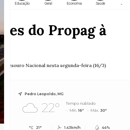
a
Educação
Geral
Economia
Saúde
Justi
ões do Propag à
ao Tesouro Nacional nesta segunda-feira (16/3)
Pedro Leopoldo, MG
22°
Tempo nublado
Mín.
16°
Máx.
30°
21°
1.43km/h
44%