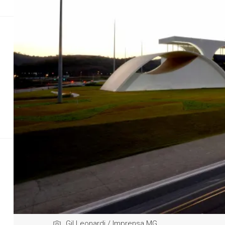
Direitos Humanos
Direitos Humanos
Geral
Justiça
Justiç
Governo de Min
Valor, referente à terceira parcela Programa 
Gil Leonardi / Imprensa MG