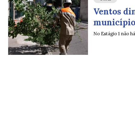
Ventos di
município 
No Estágio 1 não h