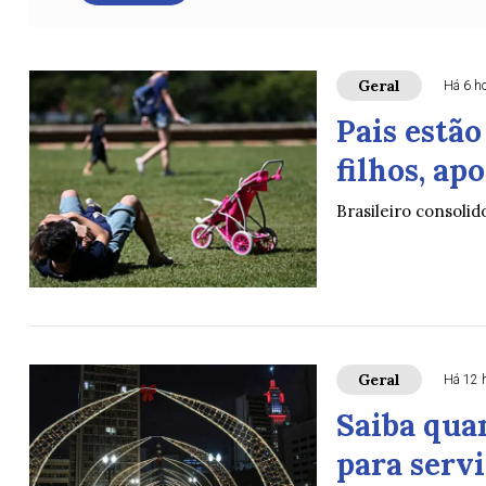
Geral
Há 6 h
Pais estã
filhos, ap
Brasileiro consolid
Geral
Há 12 
Saiba quan
para serv