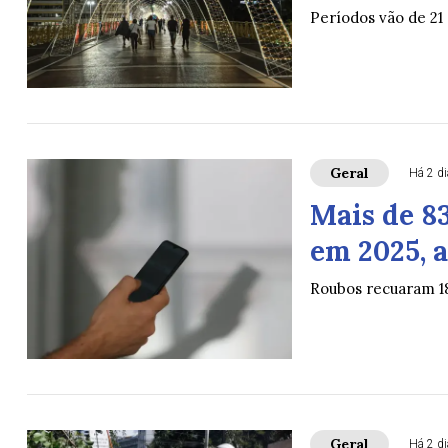
Períodos vão de 21 
Geral
Há 2 d
Mais de 8
em 2025, a
Roubos recuaram 1
Geral
Há 2 d