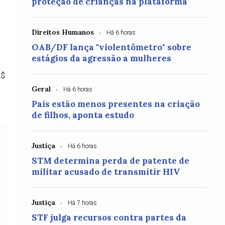
proteção de crianças na plataforma
Direitos Humanos
Há 6 horas
OAB/DF lança "violentômetro" sobre
estágios da agressão a mulheres
R$
Geral
Há 6 horas
Pais estão menos presentes na criação
de filhos, aponta estudo
Justiça
Há 6 horas
STM determina perda de patente de
militar acusado de transmitir HIV
Justiça
Há 7 horas
STF julga recursos contra partes da