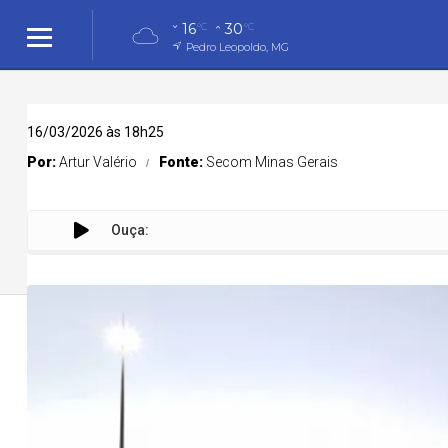
16
30
°C
°C
Pedro Leopoldo, MG
16/03/2026 às 18h25
Por:
Artur Valério
Fonte:
Secom Minas Gerais
Ouça:
Cidades
Cidades
Política
Entreteni