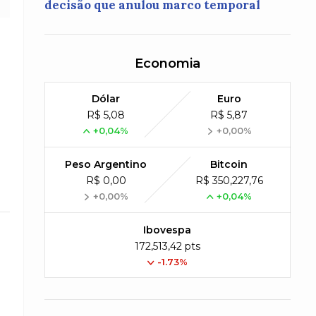
decisão que anulou marco temporal
Economia
Dólar
Euro
R$ 5,08
R$ 5,87
+0,04%
+0,00%
Peso Argentino
Bitcoin
R$ 0,00
R$ 350,227,76
+0,00%
+0,04%
Ibovespa
172,513,42 pts
-1.73%