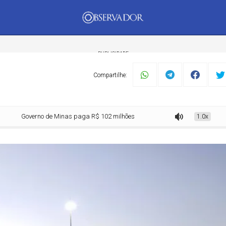
PUBLICIDADE
Compartilhe:
Governo de Minas paga R$ 102 milhões do Propag à União
1.0x
mento
Tecnologia
Economia
Dom Walmor
Dr.