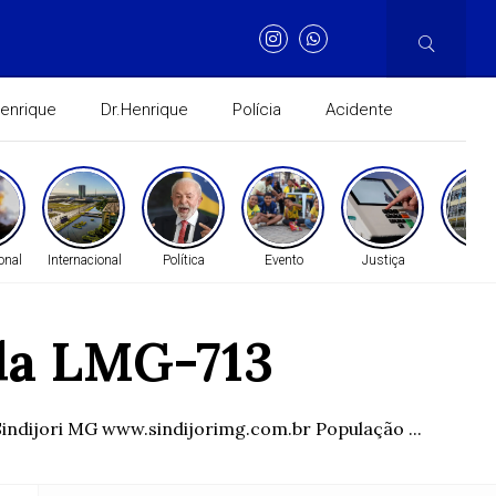
Henrique
Dr.Henrique
Polícia
Acidente
onal
Internacional
Política
Evento
Justiça
Gera
 da LMG-713
ndijori MG www.sindijorimg.com.br População ...