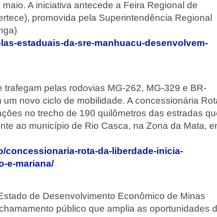
maio. A iniciativa antecede a Feira Regional de
ertece), promovida pela Superintendência Regional
nga)
scolas-estaduais-da-sre-manhuacu-desenvolvem-
que trafegam pelas rodovias MG-262, MG-329 e BR-
m um novo ciclo de mobilidade. A concessionária Rot
rações no trecho de 190 quilômetros das estradas q
onte ao município de Rio Casca, na Zona da Mata, 
o/concessionaria-rota-da-liberdade-inicia-
o-e-mariana/
e Estado de Desenvolvimento Econômico de Minas
 de chamamento público que amplia as oportunidades 