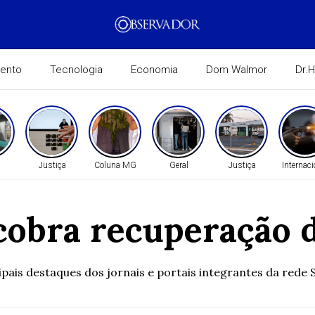
mento
Tecnologia
Economia
Dom Walmor
Dr.
Justiça
Coluna MG
Geral
Justiça
Internaci
cobra recuperação
destaques dos jornais e portais integrantes da rede Si