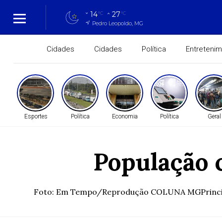
14
27
°C
°C
Pedro Leopoldo, MG
Cidades
Cidades
Política
Entreteni
Esportes
Política
Economia
Política
Geral
População 
Foto: Em Tempo/Reprodução COLUNA MGPrincipais 