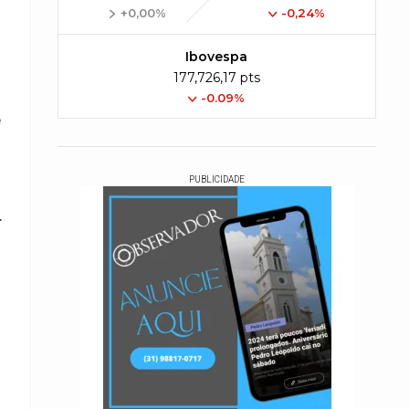
+0,00%
-0,24%
Ibovespa
177,726,17 pts
-0.09%
e
PUBLICIDADE
.