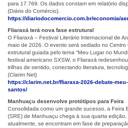
para 17.769. Os dados constam em relatório disp
(Diário do Comércio).
https://diariodocomercio.com.br/economia/aer
Fliaraxá terá nova fase estrutural
O Fliaraxá – Festival Literário Internacional de 
maio de 2026. O evento será sediado no Centro 
estrutural guiada pelo tema “Meu Lugar no Mun
festival americano SXSW, o Fliaraxá redesenhou
trilhas de sentido, conectando literatura, tecno
(Clarim Net)
https://clarim.net.br/fliaraxa-2026-debate-me
santos/
Manhuaçu desenvolve protótipos para Feira
Consolidada como um grande sucesso, a Feira E
(SRE) de Manhuaçu chega à sua quarta edição, n
atualmente, se encontram em fase de preparaçã