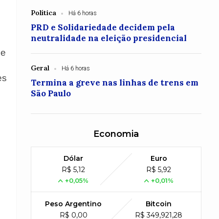
Política
Há 6 horas
PRD e Solidariedade decidem pela
neutralidade na eleição presidencial
de
Geral
Há 6 horas
es
Termina a greve nas linhas de trens em
São Paulo
Economia
Dólar
Euro
R$ 5,12
R$ 5,92
+0,05%
+0,01%
Peso Argentino
Bitcoin
R$ 0,00
R$ 349,921,28