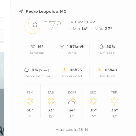
Pedro Leopoldo, MG
17°
Tempo limpo
Mín.
14°
Máx.
27°
16°
1.87km/h
50%
Sensação
Vento
Umidade
0%
06h23
05h40
(0mm)
Chance de chuva
Nascer do sol
Pôr do sol
SEX
SÁB
DOM
SEG
TER
30°
33°
34°
36°
36°
14°
15°
17°
17°
18°
Atualizado às 23h14