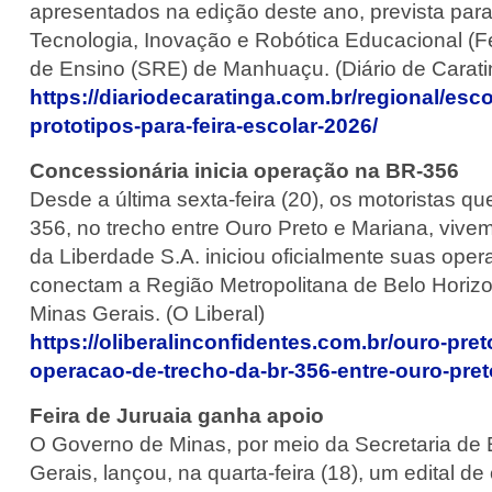
apresentados na edição deste ano, prevista para 
Tecnologia, Inovação e Robótica Educacional (F
de Ensino (SRE) de Manhuaçu. (Diário de Carati
https://diariodecaratinga.com.br/regional/e
prototipos-para-feira-escolar-2026/
Concessionária inicia operação na BR-356
Desde a última sexta-feira (20), os motoristas 
356, no trecho entre Ouro Preto e Mariana, vive
da Liberdade S.A. iniciou oficialmente suas ope
conectam a Região Metropolitana de Belo Horiz
Minas Gerais. (O Liberal)
https://oliberalinconfidentes.com.br/ouro-pret
operacao-de-trecho-da-br-356-entre-ouro-pret
Feira de Juruaia ganha apoio
O Governo de Minas, por meio da Secretaria d
Gerais, lançou, na quarta-feira (18), um edital