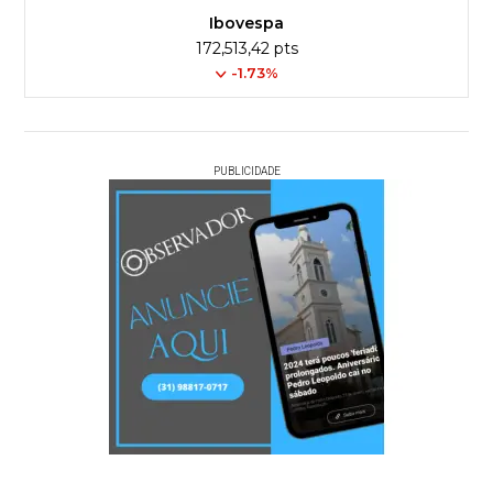
Ibovespa
172,513,42 pts
-1.73%
PUBLICIDADE