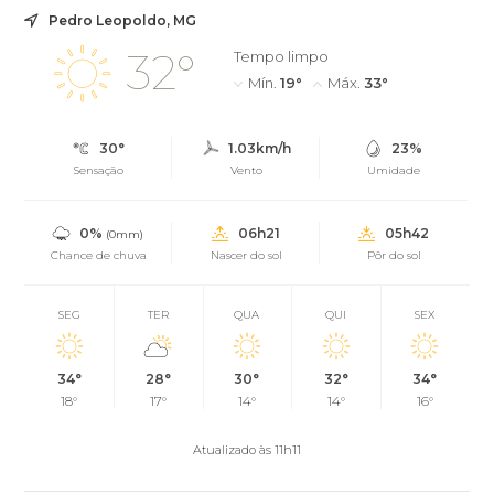
Pedro Leopoldo, MG
32°
Tempo limpo
Mín.
19°
Máx.
33°
30°
1.03km/h
23%
Sensação
Vento
Umidade
0%
06h21
05h42
(0mm)
Chance de chuva
Nascer do sol
Pôr do sol
SEG
TER
QUA
QUI
SEX
34°
28°
30°
32°
34°
18°
17°
14°
14°
16°
Atualizado às 11h11