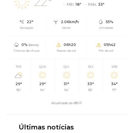
22°
Mín.
18°
Máx.
33°
22°
2.06km/h
55%
Sensação
Vento
Umidade
0%
06h20
05h42
(0mm)
Chance de chuva
Nascer do sol
Pôr do sol
TER
QUA
QUI
SEX
SÁB
29°
29°
31°
33°
34°
16°
14°
14°
16°
17°
Atualizado às 08h11
Últimas notícias