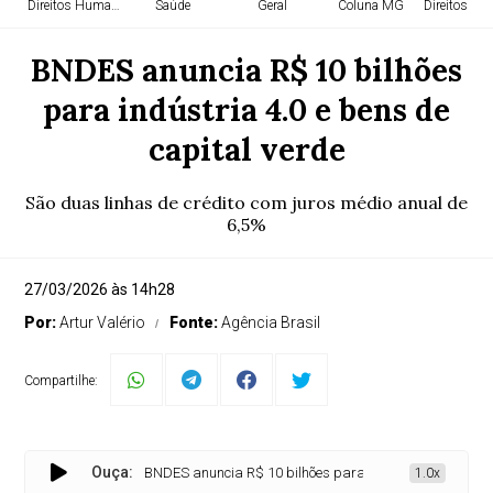
Direitos Humanos
Saúde
Geral
Coluna MG
Direitos H
BNDES anuncia R$ 10 bilhões
para indústria 4.0 e bens de
capital verde
São duas linhas de crédito com juros médio anual de
6,5%
27/03/2026 às 14h28
Por:
Artur Valério
Fonte:
Agência Brasil
Compartilhe:
Ouça:
BNDES anuncia R$ 10 bilhões para indústria 4.0 e bens de 
1.0x